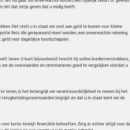
n. Of het nu gaat om onverwachte kosten, een tijdelijk tekort of gewoo
an net dat zetje geven dat u nodig heeft.
bben. Het stelt u in staat om snel aan geld te komen voor kleine
apotte fiets die gerepareerd moet worden, een onverwachte rekening
 geld voor dagelijkse boodschappen.
wilt lenen. U kunt bijvoorbeeld terecht bij online kredietverstrekkers,
rijk om de voorwaarden en rentetarieven goed te vergelijken voordat u
te lenen, is het belangrijk om verantwoordelijkheid te nemen bij het
e terugbetalingsvoorwaarden begrijpt en dat u in staat bent om de
voor korte-termijn financiële behoeften. Zorg er echter altijd voor d