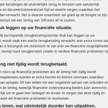
ate betalingen de uiteindelijke terug te betalen som aanzienlijk
s en documentatievereisten tijd en moeite vergen, waardoor het
n verwacht. Het is daarom essentieel om goed op de hoogte te zijn
besluit om een lening van 100 euro af te sluiten.
k leggen op uw financiële situatie.
 de kortlopende terugbetalingstermijn druk kan leggen op uw
t, wordt vaak een snelle terugbetaling verwacht, wat extra stress ka
 is belangrijk om realistisch te zijn over uw financiële mogelijkhede
 termijn kunt terugbetalen zonder in verdere financiële problemen te
ng niet tijdig wordt terugbetaald.
 risico op financiële problemen als de lening niet tijdig wordt
t nagekomen, kunnen er extra kosten en boetes ontstaan, waardoor
n oplopen. Dit kan leiden tot een negatieve spiraal van schulden e
n de lening, namelijk financiële ondersteuning bieden, juist averechts
ijk om te gaan met leningen en ervoor te zorgen dat deze tijdig en
aald om financiële problemen te voorkomen.
 lenen, wat uiteindelijk duurder kan uitpakken.