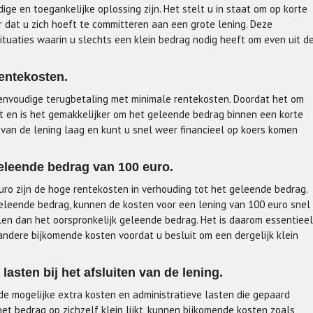
ge en toegankelijke oplossing zijn. Het stelt u in staat om op korte
r dat u zich hoeft te committeren aan een grote lening. Deze
situaties waarin u slechts een klein bedrag nodig heeft om even uit d
entekosten.
eenvoudige terugbetaling met minimale rentekosten. Doordat het om
kt en is het gemakkelijker om het geleende bedrag binnen een korte
t van de lening laag en kunt u snel weer financieel op koers komen
eleende bedrag van 100 euro.
uro zijn de hoge rentekosten in verhouding tot het geleende bedrag.
eleende bedrag, kunnen de kosten voor een lening van 100 euro snel
len dan het oorspronkelijk geleende bedrag. Het is daarom essentieel
andere bijkomende kosten voordat u besluit om een dergelijk klein
lasten bij het afsluiten van de lening.
de mogelijke extra kosten en administratieve lasten die gepaard
et bedrag op zichzelf klein lijkt, kunnen bijkomende kosten zoals