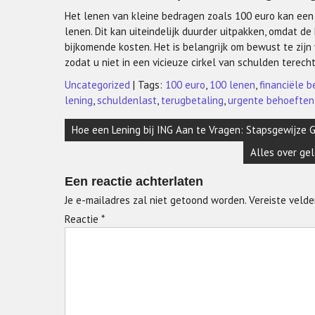
Het lenen van kleine bedragen zoals 100 euro kan een 
lenen. Dit kan uiteindelijk duurder uitpakken, omdat d
bijkomende kosten. Het is belangrijk om bewust te zijn
zodat u niet in een vicieuze cirkel van schulden terech
Uncategorized
| Tags:
100 euro
,
100 lenen
,
financiële 
lening
,
schuldenlast
,
terugbetaling
,
urgente behoeften
Berichtnavigatie
Hoe een Lening bij ING Aan te Vragen: Stapsgewijze G
Alles over ge
Een reactie achterlaten
Je e-mailadres zal niet getoond worden.
Vereiste veld
Reactie
*