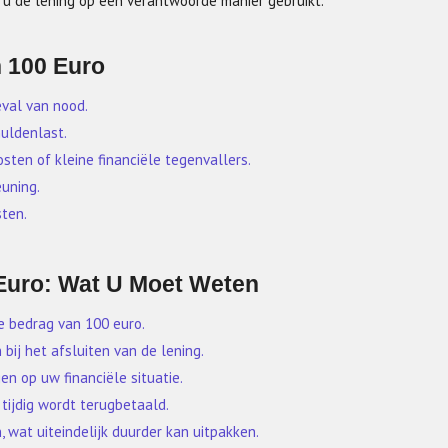
u de lening op een verantwoorde manier gebruikt.
n 100 Euro
eval van nood.
huldenlast.
ten of kleine financiële tegenvallers.
euning.
ten.
Euro: Wat U Moet Weten
e bedrag van 100 euro.
bij het afsluiten van de lening.
n op uw financiële situatie.
 tijdig wordt terugbetaald.
 wat uiteindelijk duurder kan uitpakken.