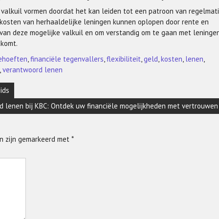
valkuil vormen doordat het kan leiden tot een patroon van regelmat
e kosten van herhaaldelijke leningen kunnen oplopen door rente en
 van deze mogelijke valkuil en om verstandig om te gaan met leningen
tkomt.
behoeften
,
financiële tegenvallers
,
flexibiliteit
,
geld
,
kosten
,
lenen
,
,
verantwoord lenen
ids
ld lenen bij KBC: Ontdek uw financiële mogelijkheden met vertrouwen
en zijn gemarkeerd met
*