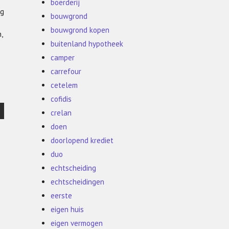
boerderij
ig
bouwgrond
bouwgrond kopen
,
buitenland hypotheek
camper
carrefour
cetelem
cofidis
crelan
doen
doorlopend krediet
duo
echtscheiding
echtscheidingen
eerste
eigen huis
eigen vermogen