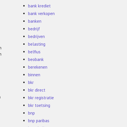
bank krediet
bank verkopen
banken
bedrijf
bedrijven
belasting
n
belfius
n
beobank
berekenen
binnen
bkr
bkr direct
n
bkr registratie
bkr toetsing
bnp
bnp paribas