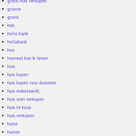
gratis huis verkopen
groene
grond
heb
hello bank
hellobank
hoe
hoeveel kan ik lenen
huis
huis kopen
huis kopen voor dummies
huis makelaardij
huis snel verkopen
huis te koop
huis verkopen
huise
huizen