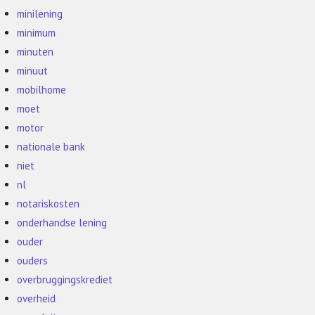
minilening
minimum
minuten
minuut
mobilhome
moet
motor
nationale bank
niet
nl
notariskosten
onderhandse lening
ouder
ouders
overbruggingskrediet
overheid