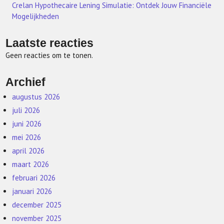
Crelan Hypothecaire Lening Simulatie: Ontdek Jouw Financiële
Mogelijkheden
Laatste reacties
Geen reacties om te tonen.
Archief
augustus 2026
juli 2026
juni 2026
mei 2026
april 2026
maart 2026
februari 2026
januari 2026
december 2025
november 2025