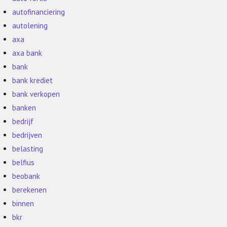
autofinanciering
autolening
axa
axa bank
bank
bank krediet
bank verkopen
banken
bedrijf
bedrijven
belasting
belfius
beobank
berekenen
binnen
bkr