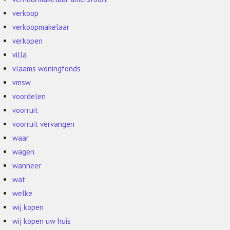
verkoop
verkoopmakelaar
verkopen
villa
vlaams woningfonds
vmsw
voordelen
voorruit
voorruit vervangen
waar
wagen
wanneer
wat
welke
wij kopen
wij kopen uw huis