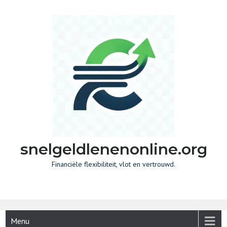
Skip
to
content
snelgeldlenenonline.org
Financiële flexibiliteit, vlot en vertrouwd.
Menu