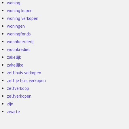
woning
woning kopen
woning verkopen
woningen
woningfonds
woonboerderij
woonkrediet
zakelijk
zakelijke
zelf huis verkopen
zelf je huis verkopen
zelfverkoop
zelfverkopen
zijn
zwarte