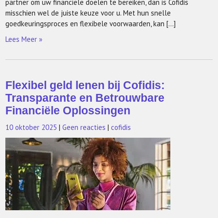
partner om uw financiële doelen te bereiken, dan is Cofidis
misschien wel de juiste keuze voor u. Met hun snelle
goedkeuringsproces en flexibele voorwaarden, kan […]
Lees Meer »
Flexibel geld lenen bij Cofidis:
Transparante en Betrouwbare
Financiële Oplossingen
10 oktober 2025
|
Geen reacties
|
cofidis