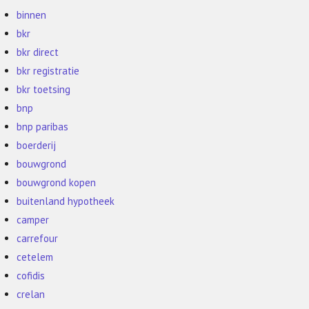
binnen
bkr
bkr direct
bkr registratie
bkr toetsing
bnp
bnp paribas
boerderij
bouwgrond
bouwgrond kopen
buitenland hypotheek
camper
carrefour
cetelem
cofidis
crelan