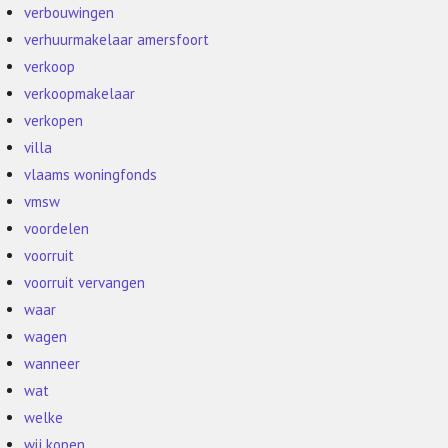
verbouwingen
verhuurmakelaar amersfoort
verkoop
verkoopmakelaar
verkopen
villa
vlaams woningfonds
vmsw
voordelen
voorruit
voorruit vervangen
waar
wagen
wanneer
wat
welke
wij kopen