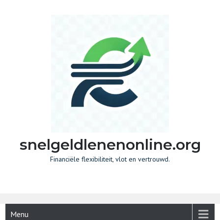
Skip
to
content
snelgeldlenenonline.org
Financiële flexibiliteit, vlot en vertrouwd.
Menu