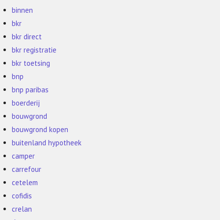
binnen
bkr
bkr direct
bkr registratie
bkr toetsing
bnp
bnp paribas
boerderij
bouwgrond
bouwgrond kopen
buitenland hypotheek
camper
carrefour
cetelem
cofidis
crelan