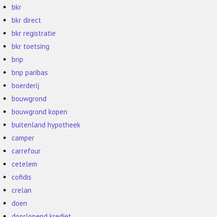
bkr
bkr direct
bkr registratie
bkr toetsing
bnp
bnp paribas
boerderij
bouwgrond
bouwgrond kopen
buitenland hypotheek
camper
carrefour
cetelem
cofidis
crelan
doen
doorlopend krediet