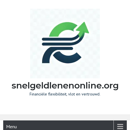
Skip
to
content
snelgeldlenenonline.org
Financiële flexibiliteit, vlot en vertrouwd.
Menu