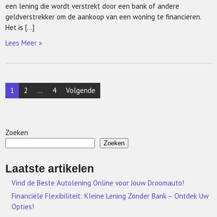
een lening die wordt verstrekt door een bank of andere
geldverstrekker om de aankoop van een woning te financieren.
Het is […]
Lees Meer »
Berichten
1
2
…
4
Volgende
paginering
Zoeken
Zoeken
Laatste artikelen
Vind de Beste Autolening Online voor Jouw Droomauto!
Financiële Flexibiliteit: Kleine Lening Zonder Bank – Ontdek Uw
Opties!