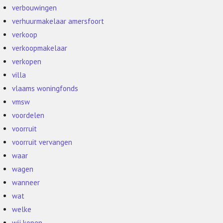
verbouwingen
verhuurmakelaar amersfoort
verkoop
verkoopmakelaar
verkopen
villa
vlaams woningfonds
vmsw
voordelen
voorruit
voorruit vervangen
waar
wagen
wanneer
wat
welke
wij kopen