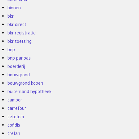
binnen
bkr
bkr direct
bkr registratie
bkr toetsing
bnp
bnp paribas
boerderij
bouwgrond
bouwgrond kopen
buitenland hypotheek
camper
carrefour
cetelem
cofidis
crelan