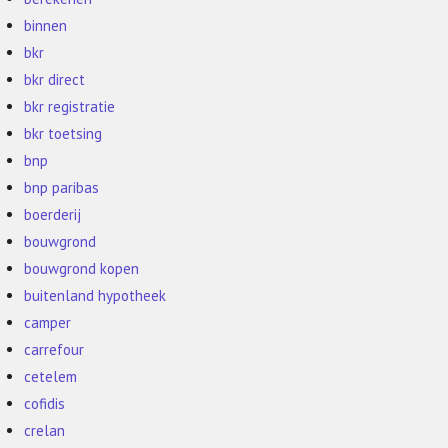
binnen
bkr
bkr direct
bkr registratie
bkr toetsing
bnp
bnp paribas
boerderij
bouwgrond
bouwgrond kopen
buitenland hypotheek
camper
carrefour
cetelem
cofidis
crelan