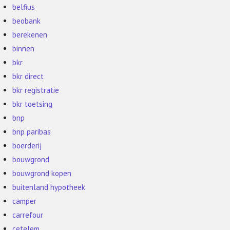
belfius
beobank
berekenen
binnen
bkr
bkr direct
bkr registratie
bkr toetsing
bnp
bnp paribas
boerderij
bouwgrond
bouwgrond kopen
buitenland hypotheek
camper
carrefour
cetelem