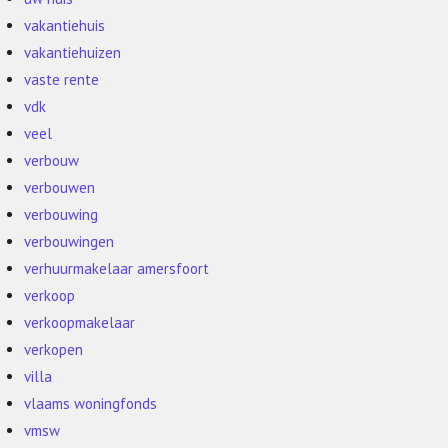
vakantiehuis
vakantiehuizen
vaste rente
vdk
veel
verbouw
verbouwen
verbouwing
verbouwingen
verhuurmakelaar amersfoort
verkoop
verkoopmakelaar
verkopen
villa
vlaams woningfonds
vmsw