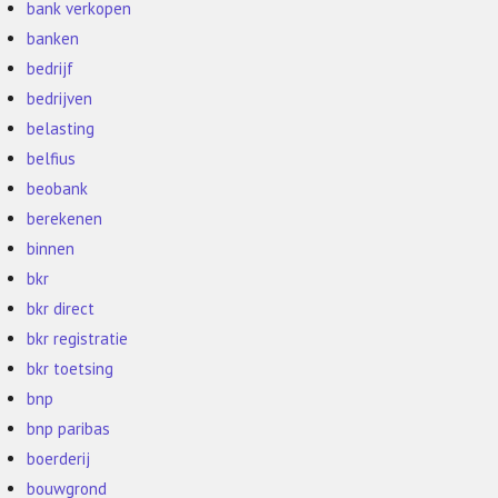
bank verkopen
banken
bedrijf
bedrijven
belasting
belfius
beobank
berekenen
binnen
bkr
bkr direct
bkr registratie
bkr toetsing
bnp
bnp paribas
boerderij
bouwgrond