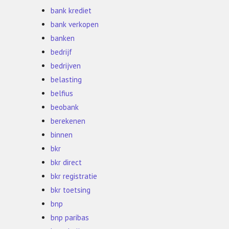
bank krediet
bank verkopen
banken
bedrijf
bedrijven
belasting
belfius
beobank
berekenen
binnen
bkr
bkr direct
bkr registratie
bkr toetsing
bnp
bnp paribas