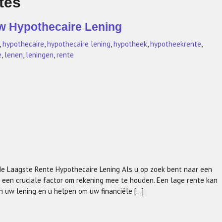
tes
w Hypothecaire Lening
,
hypothecaire
,
hypothecaire lening
,
hypotheek
,
hypotheekrente
,
e
,
lenen
,
leningen
,
rente
e Laagste Rente Hypothecaire Lening Als u op zoek bent naar een
e een cruciale factor om rekening mee te houden. Een lage rente kan
n uw lening en u helpen om uw financiële […]