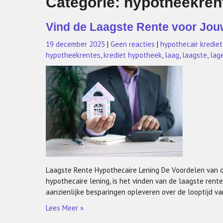
Categorie:
hypotheekren
Vind de Laagste Rente voor Jou
19 december 2025
|
Geen reacties
|
hypothecair krediet
hypotheekrentes
,
krediet hypotheek
,
laag
,
laagste
,
lag
Laagste Rente Hypothecaire Lening De Voordelen van d
hypothecaire lening, is het vinden van de laagste rent
aanzienlijke besparingen opleveren over de looptijd va
Lees Meer »