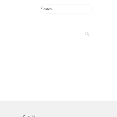
Zoeken