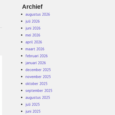
Archief
augustus 2026
juli 2026
juni 2026
mei 2026
april 2026
maart 2026
februari 2026
januari 2026
december 2025
november 2025
oktober 2025
september 2025
augustus 2025
juli 2025
juni 2025