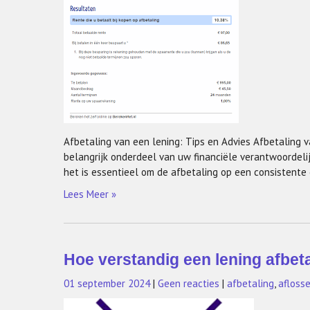
Afbetaling van een lening: Tips en Advies Afbetaling v
belangrijk onderdeel van uw financiële verantwoordelij
het is essentieel om de afbetaling op een consistente 
Lees Meer »
Hoe verstandig een lening afbetal
01 september 2024
|
Geen reacties
|
afbetaling
,
afloss