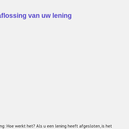
aflossing van uw lening
ing: Hoe werkt het? Als u een lening heeft afgesloten, is het