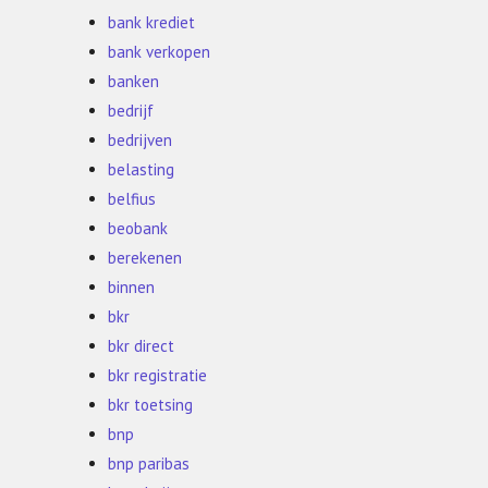
bank krediet
bank verkopen
banken
bedrijf
bedrijven
belasting
belfius
beobank
berekenen
binnen
bkr
bkr direct
bkr registratie
bkr toetsing
bnp
bnp paribas