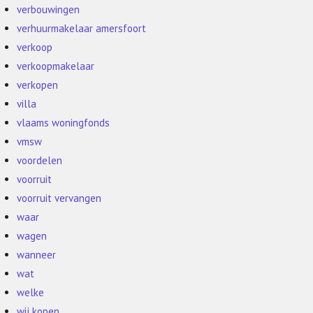
verbouwingen
verhuurmakelaar amersfoort
verkoop
verkoopmakelaar
verkopen
villa
vlaams woningfonds
vmsw
voordelen
voorruit
voorruit vervangen
waar
wagen
wanneer
wat
welke
wij kopen