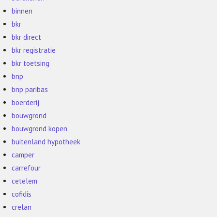
binnen
bkr
bkr direct
bkr registratie
bkr toetsing
bnp
bnp paribas
boerderij
bouwgrond
bouwgrond kopen
buitenland hypotheek
camper
carrefour
cetelem
cofidis
crelan