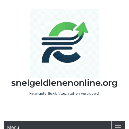
Skip
to
content
snelgeldlenenonline.org
Financiële flexibiliteit, vlot en vertrouwd.
Menu