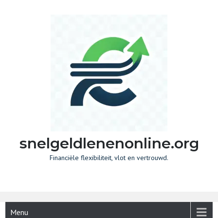
Skip
to
content
snelgeldlenenonline.org
Financiële flexibiliteit, vlot en vertrouwd.
Menu