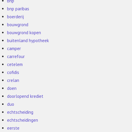
bnp
bnp paribas
boerderij
bouwgrond
bouwgrond kopen
buitenland hypotheek
camper
carrefour
cetelem
cofidis
crelan
doen
doorlopend krediet
duo
echtscheiding
echtscheidingen
eerste