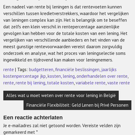
Een nadeel van rente bij leningen is dat rentevoeten kunnen
verschillen tussen kredietverstrekkers, waardoor het vergelijken
van leningen complex kan zijn. Het is belangrijk om te beseffen
dat zelfs een klein verschil in rentepercentage aanzienlijke
gevolgen kan hebben voor de totale kosten van een lening. Het
vergelijken van verschillende aanbieders en het vinden van de
meest gunstige rentevoorwaarden vereist daarom zorgvuldig
onderzoek en analyse, wat het proces van leningselectie soms
ingewikkeld en tijdrovend kan maken voor leningnemers.
rente
| Tags:
budgetteren
,
financiële beslissingen
,
jaarlijks
kostenpercentage jkp
,
kosten
,
lening
,
onderhandelen over rente
,
rente
,
rente bij lening
,
totale kosten
,
variabele rente
,
vaste rente
Berichtnavigatie
Alles wat u moet weten over rente voor lening in België
Financiële Flexibiliteit: Geld Lenen bij Privé Personen
Een reactie achterlaten
Je e-mailadres zal niet getoond worden.
Vereiste velden zijn
gemarkeerd met
*