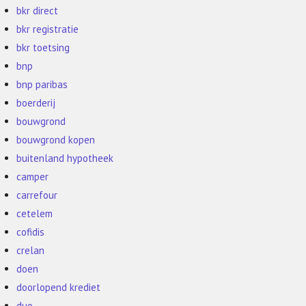
bkr direct
bkr registratie
bkr toetsing
bnp
bnp paribas
boerderij
bouwgrond
bouwgrond kopen
buitenland hypotheek
camper
carrefour
cetelem
cofidis
crelan
doen
doorlopend krediet
duo