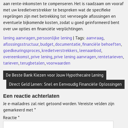
aan rente-inkomsten te compenseren. Het is raadzaam om vooraf
met uw kredietverstrekker te bespreken wat de specifieke
regelingen zijn met betrekking tot vervroegde aflossingen en
eventuele bijkomende kosten, zodat u goed geïnformeerd bent
over uw opties en financiële verplichtingen.
lening aanvragen
,
persoonlijke lening
| Tags:
aanvraag
,
aflossingsstructuur
,
budget
,
documentatie
,
financiële behoeften
,
goedkeuringsproces
,
kredietverstrekkers
,
leenaanbod
,
overeenkomst
,
prive lening
,
prive lening aanvragen
,
rentetarieven
,
tarieven
,
terugbetalen
,
voorwaarden
Berichtnavigatie
De Beste Bank Kiezen voor Jouw Hypothecaire Lening
Direct Geld Lenen: Snel en Eenvoudig Financiële Oplossingen
Een reactie achterlaten
Je e-mailadres zal niet getoond worden.
Vereiste velden zijn
gemarkeerd met
*
Reactie
*