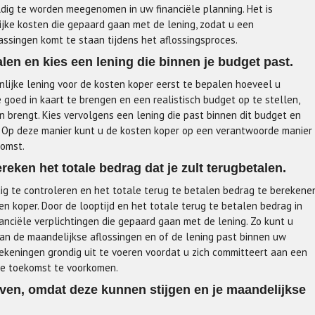
dig te worden meegenomen in uw financiële planning. Het is
ijke kosten die gepaard gaan met de lening, zodat u een
ssingen komt te staan tijdens het aflossingsproces.
len en kies een lening die binnen je budget past.
nlijke lening voor de kosten koper eerst te bepalen hoeveel u
 goed in kaart te brengen en een realistisch budget op te stellen,
n brengt. Kies vervolgens een lening die past binnen dit budget en
. Op deze manier kunt u de kosten koper op een verantwoorde manier
komst.
reken het totale bedrag dat je zult terugbetalen.
dig te controleren en het totale terug te betalen bedrag te berekene
en koper. Door de looptijd en het totale terug te betalen bedrag in
inanciële verplichtingen die gepaard gaan met de lening. Zo kunt u
aan de maandelijkse aflossingen en of de lening past binnen uw
rekeningen grondig uit te voeren voordat u zich committeert aan een
de toekomst te voorkomen.
even, omdat deze kunnen stijgen en je maandelijkse