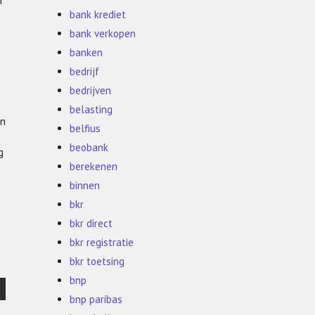
n
bank krediet
bank verkopen
banken
bedrijf
bedrijven
belasting
en
belfius
beobank
g
berekenen
binnen
bkr
bkr direct
bkr registratie
bkr toetsing
bnp
bnp paribas