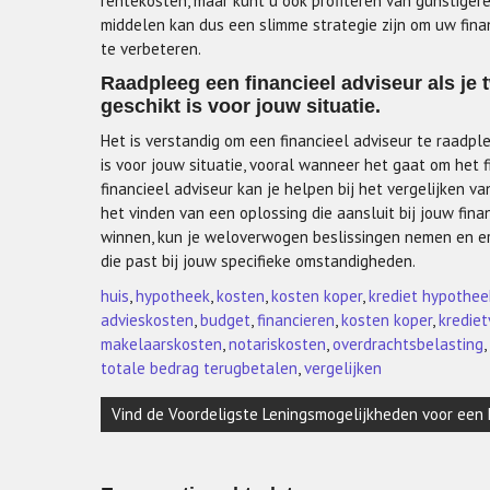
rentekosten, maar kunt u ook profiteren van gunstigere
middelen kan dus een slimme strategie zijn om uw finan
te verbeteren.
Raadpleeg een financieel adviseur als je t
geschikt is voor jouw situatie.
Het is verstandig om een financieel adviseur te raadpl
is voor jouw situatie, vooral wanneer het gaat om het 
financieel adviseur kan je helpen bij het vergelijken v
het vinden van een oplossing die aansluit bij jouw fin
winnen, kun je weloverwogen beslissingen nemen en erv
die past bij jouw specifieke omstandigheden.
huis
,
hypotheek
,
kosten
,
kosten koper
,
krediet hypothee
advieskosten
,
budget
,
financieren
,
kosten koper
,
krediet
makelaarskosten
,
notariskosten
,
overdrachtsbelasting
,
totale bedrag terugbetalen
,
vergelijken
Berichtnavigatie
Vind de Voordeligste Leningsmogelijkheden voor een 