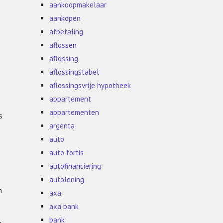
aankoopmakelaar
aankopen
afbetaling
aflossen
aflossing
aflossingstabel
aflossingsvrije hypotheek
appartement
appartementen
s
argenta
auto
auto fortis
autofinanciering
autolening
n
axa
axa bank
bank