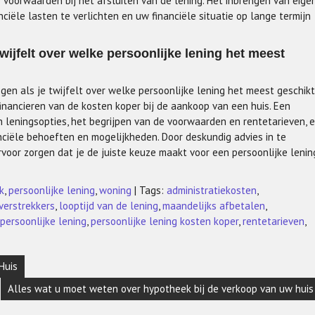
 voorwaarden bij het afsluiten van de lening. Het inbrengen van eige
ciële lasten te verlichten en uw financiële situatie op lange termijn
wijfelt over welke persoonlijke lening het meest
egen als je twijfelt over welke persoonlijke lening het meest geschikt
financieren van de kosten koper bij de aankoop van een huis. Een
an leningsopties, het begrijpen van de voorwaarden en rentetarieven, 
anciële behoeften en mogelijkheden. Door deskundig advies in te
oor zorgen dat je de juiste keuze maakt voor een persoonlijke lenin
k
,
persoonlijke lening
,
woning
| Tags:
administratiekosten
,
verstrekkers
,
looptijd van de lening
,
maandelijks afbetalen
,
persoonlijke lening
,
persoonlijke lening kosten koper
,
rentetarieven
,
Huis
Alles wat u moet weten over hypotheek bij de verkoop van uw huis