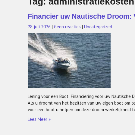
Tag:
administratiekosten
Financier uw Nautische Droom: 
28 juli 2026
|
Geen reacties
|
Uncategorized
Lening voor een Boot: Financiering voor uw Nautische 
Als u droomt van het bezitten van uw eigen boot om t
voor een boot u helpen om deze droom werkelijkheid te
Lees Meer »