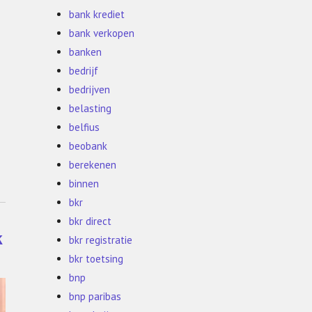
bank krediet
bank verkopen
banken
bedrijf
bedrijven
belasting
belfius
beobank
berekenen
binnen
bkr
bkr direct
k
bkr registratie
bkr toetsing
bnp
bnp paribas