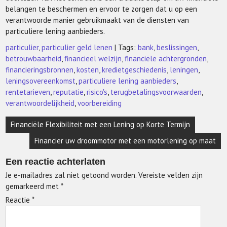
belangen te beschermen en ervoor te zorgen dat u op een
verantwoorde manier gebruikmaakt van de diensten van
particuliere lening aanbieders.
particulier
,
particulier geld lenen
| Tags:
bank
,
beslissingen
,
betrouwbaarheid
,
financieel welzijn
,
financiële achtergronden
,
financieringsbronnen
,
kosten
,
kredietgeschiedenis
,
leningen
,
leningsovereenkomst
,
particuliere lening aanbieders
,
rentetarieven
,
reputatie
,
risico's
,
terugbetalingsvoorwaarden
,
verantwoordelijkheid
,
voorbereiding
Berichtnavigatie
Financiële Flexibiliteit met een Lening op Korte Termijn
Financier uw droommotor met een motorlening op maat
Een reactie achterlaten
Je e-mailadres zal niet getoond worden.
Vereiste velden zijn
gemarkeerd met
*
Reactie
*