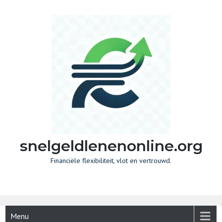
Skip
to
content
snelgeldlenenonline.org
Financiële flexibiliteit, vlot en vertrouwd.
Menu