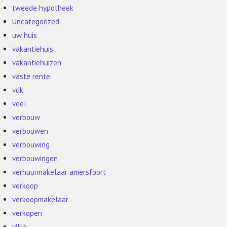
tweede hypotheek
Uncategorized
uw huis
vakantiehuis
vakantiehuizen
vaste rente
vdk
veel
verbouw
verbouwen
verbouwing
verbouwingen
verhuurmakelaar amersfoort
verkoop
verkoopmakelaar
verkopen
villa