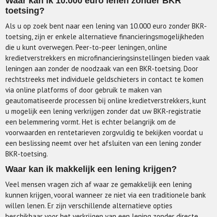
Waar kan ik 10.000 euro lenen zonder BKR
toetsing?
Als u op zoek bent naar een lening van 10.000 euro zonder BKR-
toetsing, zijn er enkele alternatieve financieringsmogelijkheden
die u kunt overwegen. Peer-to-peer leningen, online
kredietverstrekkers en microfinancieringsinstellingen bieden vaak
leningen aan zonder de noodzaak van een BKR-toetsing. Door
rechtstreeks met individuele geldschieters in contact te komen
via online platforms of door gebruik te maken van
geautomatiseerde processen bij online kredietverstrekkers, kunt
u mogelijk een lening verkrijgen zonder dat uw BKR-registratie
een belemmering vormt. Het is echter belangrijk om de
voorwaarden en rentetarieven zorgvuldig te bekijken voordat u
een beslissing neemt over het afsluiten van een lening zonder
BKR-toetsing.
Waar kan ik makkelijk een lening krijgen?
Veel mensen vragen zich af waar ze gemakkelijk een lening
kunnen krijgen, vooral wanneer ze niet via een traditionele bank
willen lenen. Er zijn verschillende alternatieve opties
beschikbaar voor het verkrijgen van een lening zonder directe