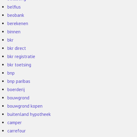
belfius
beobank
berekenen
binnen
bkr
bkr direct
bkr registratie
bkr toetsing
bnp
bnp paribas
boerderij
bouwgrond
bouwgrond kopen
buitenland hypotheek
camper
carrefour