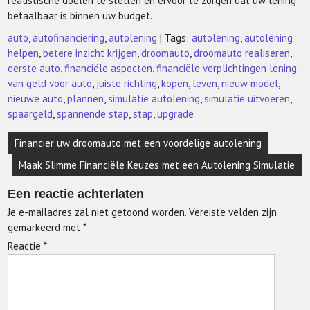
realistische doelen te stellen en ervoor te zorgen dat uw lening
betaalbaar is binnen uw budget.
auto
,
autofinanciering
,
autolening
| Tags:
autolening
,
autolening
helpen
,
betere inzicht krijgen
,
droomauto
,
droomauto realiseren
,
eerste auto
,
financiële aspecten
,
financiële verplichtingen lening
van geld voor auto
,
juiste richting
,
kopen
,
leven
,
nieuw model
,
nieuwe auto
,
plannen
,
simulatie autolening
,
simulatie uitvoeren
,
spaargeld
,
spannende stap
,
stap
,
upgrade
Berichtnavigatie
Financier uw droomauto met een voordelige autolening
Maak Slimme Financiële Keuzes met een Autolening Simulatie
Een reactie achterlaten
Je e-mailadres zal niet getoond worden.
Vereiste velden zijn
gemarkeerd met
*
Reactie
*