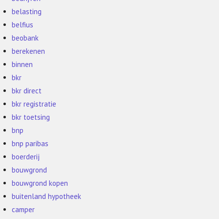
belasting
belfius
beobank
berekenen
binnen
bkr
bkr direct
bkr registratie
bkr toetsing
bnp
bnp paribas
boerderij
bouwgrond
bouwgrond kopen
buitenland hypotheek
camper