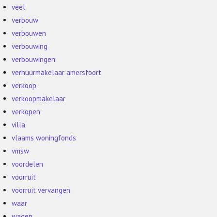
veel
verbouw
verbouwen
verbouwing
verbouwingen
verhuurmakelaar amersfoort
verkoop
verkoopmakelaar
verkopen
villa
vlaams woningfonds
vmsw
voordelen
voorruit
voorruit vervangen
waar
wagen