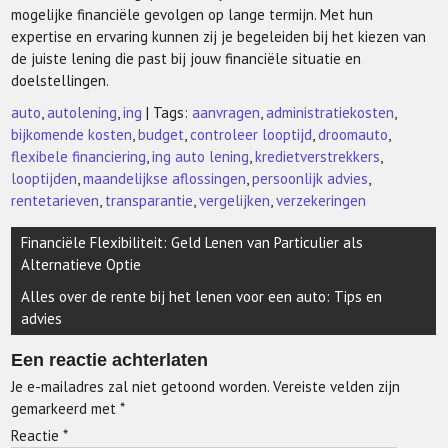
mogelijke financiële gevolgen op lange termijn. Met hun
expertise en ervaring kunnen zij je begeleiden bij het kiezen van
de juiste lening die past bij jouw financiële situatie en
doelstellingen.
auto
,
autolening
,
ing
| Tags:
aanvragen
,
administratiekosten
,
bijkomende kosten
,
budget
,
controleer looptijd
,
droomauto
,
flexibele financiering
,
ing auto lening
,
kredietverstrekkers
,
looptijden
,
maandelijkse aflossingen
,
persoonlijk advies
,
rentetarieven
,
transparantie
,
vergelijken
,
verzekeringen
Berichtnavigatie
Financiële Flexibiliteit: Geld Lenen van Particulier als
Alternatieve Optie
Alles over de rente bij het lenen voor een auto: Tips en
advies
Een reactie achterlaten
Je e-mailadres zal niet getoond worden.
Vereiste velden zijn
gemarkeerd met
*
Reactie
*