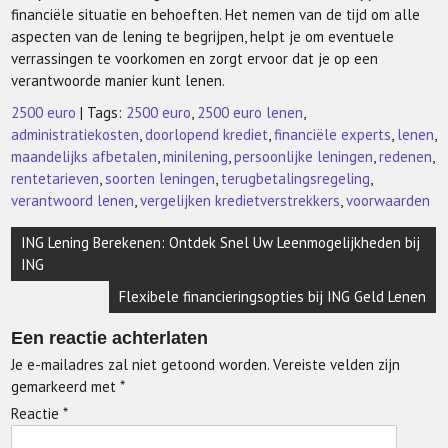
financiële situatie en behoeften. Het nemen van de tijd om alle
aspecten van de lening te begrijpen, helpt je om eventuele
verrassingen te voorkomen en zorgt ervoor dat je op een
verantwoorde manier kunt lenen.
2500 euro
| Tags:
2500 euro
,
2500 euro lenen
,
administratiekosten
,
doorlopend krediet
,
financiële experts
,
lenen
,
maandelijks afbetalen
,
minilening
,
persoonlijke leningen
,
redenen
,
rentetarieven
,
soorten leningen
,
terugbetalingsregeling
,
verantwoord lenen
,
vergelijken kredietverstrekkers
,
voorwaarden
Berichtnavigatie
ING Lening Berekenen: Ontdek Snel Uw Leenmogelijkheden bij
ING
Flexibele financieringsopties bij ING Geld Lenen
Een reactie achterlaten
Je e-mailadres zal niet getoond worden.
Vereiste velden zijn
gemarkeerd met
*
Reactie
*