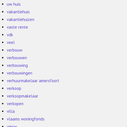
uw huis
vakantiehuis
vakantiehuizen
vaste rente
vdk
veel
verbouw
verbouwen
verbouwing
verbouwingen
verhuurmakelaar amersfoort
verkoop
verkoopmakelaar
verkopen
villa
vlaams woningfonds
vmsw