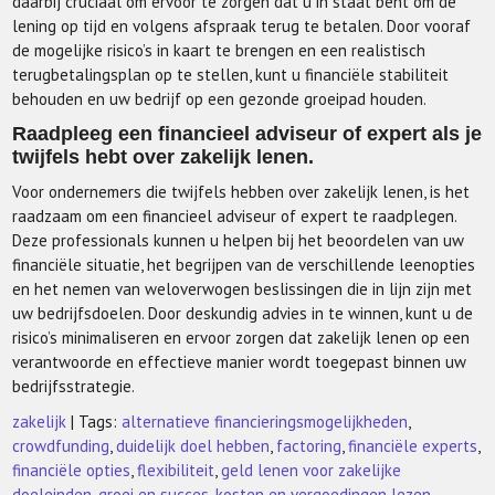
daarbij cruciaal om ervoor te zorgen dat u in staat bent om de
lening op tijd en volgens afspraak terug te betalen. Door vooraf
de mogelijke risico’s in kaart te brengen en een realistisch
terugbetalingsplan op te stellen, kunt u financiële stabiliteit
behouden en uw bedrijf op een gezonde groeipad houden.
Raadpleeg een financieel adviseur of expert als je
twijfels hebt over zakelijk lenen.
Voor ondernemers die twijfels hebben over zakelijk lenen, is het
raadzaam om een financieel adviseur of expert te raadplegen.
Deze professionals kunnen u helpen bij het beoordelen van uw
financiële situatie, het begrijpen van de verschillende leenopties
en het nemen van weloverwogen beslissingen die in lijn zijn met
uw bedrijfsdoelen. Door deskundig advies in te winnen, kunt u de
risico’s minimaliseren en ervoor zorgen dat zakelijk lenen op een
verantwoorde en effectieve manier wordt toegepast binnen uw
bedrijfsstrategie.
zakelijk
| Tags:
alternatieve financieringsmogelijkheden
,
crowdfunding
,
duidelijk doel hebben
,
factoring
,
financiële experts
,
financiële opties
,
flexibiliteit
,
geld lenen voor zakelijke
doeleinden
,
groei en succes
,
kosten en vergoedingen lezen
,