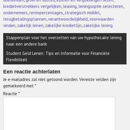
kredietverstrekkers vergelijken
,
leasing
,
leningsoptie selecteren
,
ondernemers
,
rentepercentages
,
strategisch middel
,
terugbetalingsplannen
,
verantwoordelijkheid
,
voorwaarden
vinden
,
zakelijk lenen
,
zakelijke kredietlijn
,
zakelijke lening
Berichtnavigatie
Stappenplan voor het overzetten van uw hypothecaire lening
naar een andere bank
Student Geld Lenen: Tips en Informatie voor Financiële
Flexibiliteit
Een reactie achterlaten
Je e-mailadres zal niet getoond worden.
Vereiste velden zijn
gemarkeerd met
*
Reactie
*