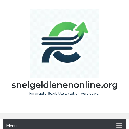
Skip
to
content
snelgeldlenenonline.org
Financiële flexibiliteit, vlot en vertrouwd.
Menu