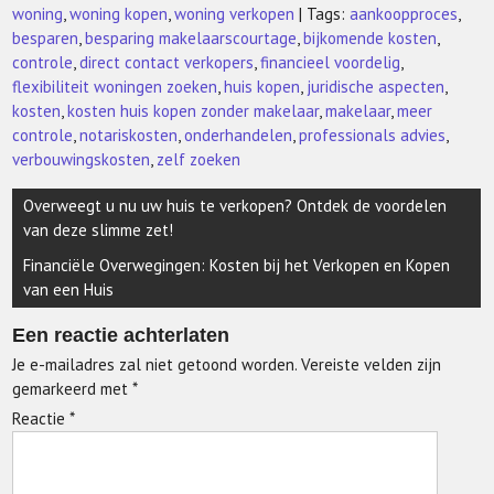
woning
,
woning kopen
,
woning verkopen
| Tags:
aankoopproces
,
besparen
,
besparing makelaarscourtage
,
bijkomende kosten
,
controle
,
direct contact verkopers
,
financieel voordelig
,
flexibiliteit woningen zoeken
,
huis kopen
,
juridische aspecten
,
kosten
,
kosten huis kopen zonder makelaar
,
makelaar
,
meer
controle
,
notariskosten
,
onderhandelen
,
professionals advies
,
verbouwingskosten
,
zelf zoeken
Berichtnavigatie
Overweegt u nu uw huis te verkopen? Ontdek de voordelen
van deze slimme zet!
Financiële Overwegingen: Kosten bij het Verkopen en Kopen
van een Huis
Een reactie achterlaten
Je e-mailadres zal niet getoond worden.
Vereiste velden zijn
gemarkeerd met
*
Reactie
*