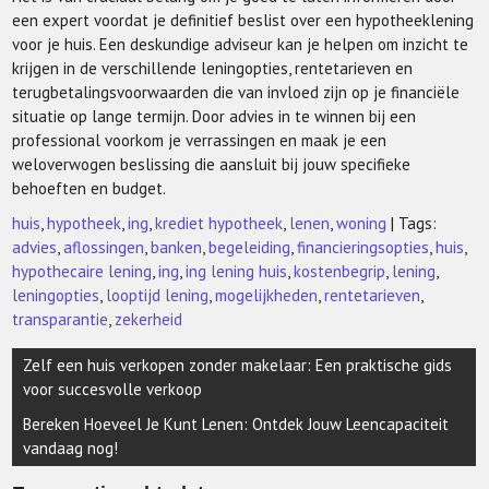
een expert voordat je definitief beslist over een hypotheeklening
voor je huis. Een deskundige adviseur kan je helpen om inzicht te
krijgen in de verschillende leningopties, rentetarieven en
terugbetalingsvoorwaarden die van invloed zijn op je financiële
situatie op lange termijn. Door advies in te winnen bij een
professional voorkom je verrassingen en maak je een
weloverwogen beslissing die aansluit bij jouw specifieke
behoeften en budget.
huis
,
hypotheek
,
ing
,
krediet hypotheek
,
lenen
,
woning
| Tags:
advies
,
aflossingen
,
banken
,
begeleiding
,
financieringsopties
,
huis
,
hypothecaire lening
,
ing
,
ing lening huis
,
kostenbegrip
,
lening
,
leningopties
,
looptijd lening
,
mogelijkheden
,
rentetarieven
,
transparantie
,
zekerheid
Berichtnavigatie
Zelf een huis verkopen zonder makelaar: Een praktische gids
voor succesvolle verkoop
Bereken Hoeveel Je Kunt Lenen: Ontdek Jouw Leencapaciteit
vandaag nog!