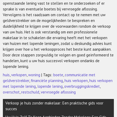
openstaande lening vast te stellen en te onderzoeken of er
sprake is van eventuele boetes bij vervroegde aflossing.
Vervolgens is het raadzaam om contact op te nemen met uw
geldverstrekker om de mogelijkheden te bespreken en
duidelijkheid te krijgen over de voorwaarden rondom de verkoop
van uw huis. Het is ook verstandig om een professionele
makelaar in te schakelen die ervaring heeft met het verkopen
van huizen met lopende leningen, zodat u deskundig advies kunt
krijgen over hoe u het verkoopproces het beste kunt aanpakken.
Door deze stappen zorgvuldig te volgen en goed geïnformeerd te
handelen, kunt u uw huis succesvol verkopen ondanks de
lopende lening.
huis
,
verkopen
,
woning
| Tags:
boete
,
communicatie met
geldverstrekker
,
financiële planning
,
huis verkopen
,
huis verkopen
met lopende lening
,
lopende lening
,
overbruggingskrediet
,
overschot
,
restschuld
,
vervroegde aflossing
Berichtnavigatie
Verkoop je huis zonder makelaar: Een praktische gids voor
succes