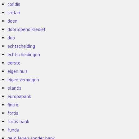
cofidis
crelan
doen
doorlopend krediet
duo
echtscheiding
echtscheidingen
eerste
eigen huis
eigen vermogen
elantis
europabank
fintro
fortis
fortis bank
funda
geld lenen zonder bank