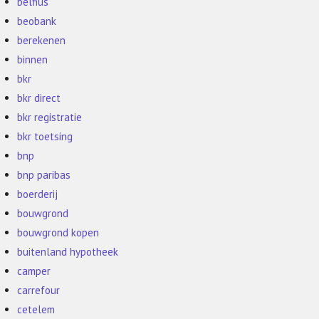
belfius
beobank
berekenen
binnen
bkr
bkr direct
bkr registratie
bkr toetsing
bnp
bnp paribas
boerderij
bouwgrond
bouwgrond kopen
buitenland hypotheek
camper
carrefour
cetelem