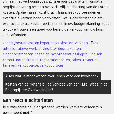
zijn aan het verkoopproces. Zorg ervoor dat u alle informatie
begrijpt en vraag om een overzichtelijke schatting van de totale
kosten. Op die manier kunt u zich financieel voorbereiden en
eventuele verrassingen voorkomen. Het is ook verstandig om
eventuele extra kosten op te nemen in uw budgetplanning, zodat
u vol vertrouwen en goed voorbereid de verkoop van uw huis
kunt afronden.
kopers
,
kosten
,
kosten koper
,
notariskosten
,
verkoop
| Tags:
administratieve werk
,
advies
,
btw
,
dossierkosten
,
eigendomsrechten
,
financiën
,
hypotheekaflossingen
,
juridisch
correct
,
notariskosten
,
registratierechten
,
taken uitvoeren
,
tarieven
,
verkoopakte
,
verkoopproces
Berichtnavigatie
Alles wat je moet weten over lenen voor een hypotheek
Kosten van de Notaris bij de Verkoop van een Huis: Wat zijn de
Belangrijkste Overwegingen?
Een reactie achterlaten
Je e-mailadres zal niet getoond worden.
Vereiste velden zijn
gemarkeerd met
*