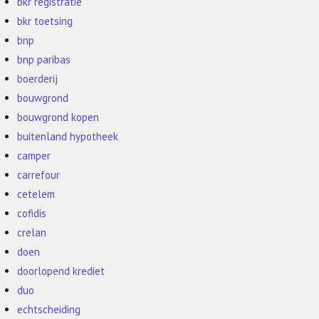
bkr registratie
bkr toetsing
bnp
bnp paribas
boerderij
bouwgrond
bouwgrond kopen
buitenland hypotheek
camper
carrefour
cetelem
cofidis
crelan
doen
doorlopend krediet
duo
echtscheiding