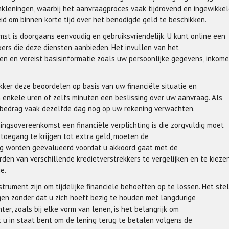
bankleningen, waarbij het aanvraagproces vaak tijdrovend en ingewikke
id om binnen korte tijd over het benodigde geld te beschikken.
t is doorgaans eenvoudig en gebruiksvriendelijk. U kunt online een
kers die deze diensten aanbieden. Het invullen van het
n en vereist basisinformatie zoals uw persoonlijke gegevens, inkom
kker deze beoordelen op basis van uw financiële situatie en
 enkele uren of zelfs minuten een beslissing over uw aanvraag. Als
bedrag vaak dezelfde dag nog op uw rekening verwachten.
ingsovereenkomst een financiële verplichting is die zorgvuldig moet
toegang te krijgen tot extra geld, moeten de
ig worden geëvalueerd voordat u akkoord gaat met de
den van verschillende kredietverstrekkers te vergelijken en te kieze
e.
ument zijn om tijdelijke financiële behoeften op te lossen. Het stel
jgen zonder dat u zich hoeft bezig te houden met langdurige
r, zoals bij elke vorm van lenen, is het belangrijk om
 u in staat bent om de lening terug te betalen volgens de