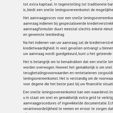
tot extra kapitaal. In tegenstelling tot traditionele 
is, biedt een snelle leningsovereenkomst de mogelijkhe
Het aanvraagproces voor een snelle leningsovereenkoms
aanvraag indienen bij gespecialiseerde kredietverstrek
aanvraagformulier duurt meestal slechts enkele minute
en gewenste leenbedrag.
Na het indienen van uw aanvraag zal de kredietverstre
kredietwaardigheid. In veel gevallen ontvangt u binnen
uw aanvraag wordt goedgekeurd, kunt u het geleende 
Het is belangrijk om te benadrukken dat een snelle len
worden overwogen. Hoewel het gemakkelijk is om snel 
terugbetalingsvoorwaarden en rentetarieven zorgvuld
leningsovereenkomst. Het is verstandig om de voorwaar
voor degene die het beste past bij uw financiële situati
Een snelle leningsovereenkomst kan een waardevol instr
u in staat om snel en gemakkelijk extra geld te verkri
aanvraagprocedures of ingewikkelde documentatie. Echte
verantwoordelijkheid te nemen en ervoor te zorgen dat