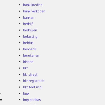
bank krediet
bank verkopen
banken
bedrijf
bedrijven
belasting
belfius
beobank
berekenen
binnen
bkr
bkr direct
bkr registratie
bkr toetsing
bnp
r
de
bnp paribas