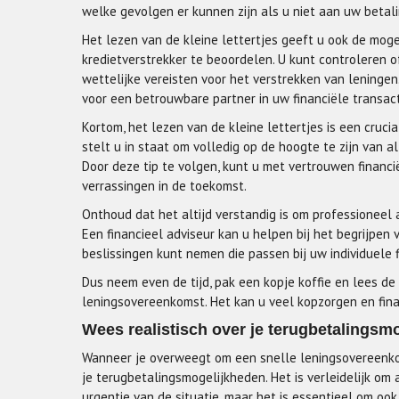
welke gevolgen er kunnen zijn als u niet aan uw betali
Het lezen van de kleine lettertjes geeft u ook de mo
kredietverstrekker te beoordelen. U kunt controleren of
wettelijke vereisten voor het verstrekken van leninge
voor een betrouwbare partner in uw financiële transact
Kortom, het lezen van de kleine lettertjes is een cruc
stelt u in staat om volledig op de hoogte te zijn van 
Door deze tip te volgen, kunt u met vertrouwen fina
verrassingen in de toekomst.
Onthoud dat het altijd verstandig is om professioneel
Een financieel adviseur kan u helpen bij het begrijp
beslissingen kunt nemen die passen bij uw individuele f
Dus neem even de tijd, pak een kopje koffie en lees de
leningsovereenkomst. Het kan u veel kopzorgen en fin
Wees realistisch over je terugbetalingsm
Wanneer je overweegt om een snelle leningsovereenkoms
je terugbetalingsmogelijkheden. Het is verleidelijk om
urgentie van de situatie, maar het is essentieel om ook