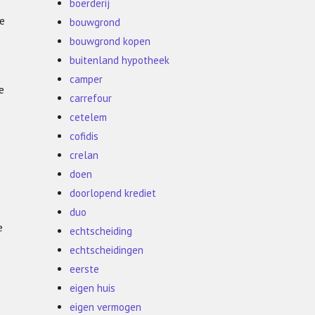
boerderij
je
bouwgrond
bouwgrond kopen
buitenland hypotheek
camper
e
carrefour
cetelem
cofidis
crelan
doen
doorlopend krediet
duo
e
echtscheiding
echtscheidingen
eerste
eigen huis
eigen vermogen