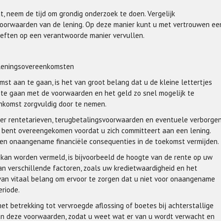
 neem de tijd om grondig onderzoek te doen. Vergelijk
 voorwaarden van de lening. Op deze manier kunt u met vertrouwen ee
eften op een verantwoorde manier vervullen.
le leningsovereenkomsten
t aan te gaan, is het van groot belang dat u de kleine lettertjes
d te gaan met de voorwaarden en het geld zo snel mogelijk te
enkomst zorgvuldig door te nemen.
 over rentetarieven, terugbetalingsvoorwaarden en eventuele verborge
es bent overeengekomen voordat u zich committeert aan een lening.
en en onaangename financiële consequenties in de toekomst vermijden.
 kan worden vermeld, is bijvoorbeeld de hoogte van de rente op uw
an verschillende factoren, zoals uw kredietwaardigheid en het
van vitaal belang om ervoor te zorgen dat u niet voor onaangename
eriode.
t betrekking tot vervroegde aflossing of boetes bij achterstallige
 van deze voorwaarden, zodat u weet wat er van u wordt verwacht en