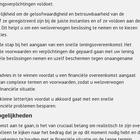
ngsverplichtingen voldoet.
gelijkheid om de geloofwaardigheid en betrouwbaarheid van de
 ze geregistreerd zijn bij de juiste instanties en of ze voldoen aan de
n. Dit helpt u om een weloverwogen beslissing te nemen en te kiezen
ies.
iale stap bij het aangaan van een snelle leningsovereenkomst. Het
alle voorwaarden en verplichtingen die gepaard gaan met uw lening.
nciële beslissingen nemen en uzelf beschermen tegen onaangename
 advies in te winnen voordat u een financiële overeenkomst aangaat.
en van complexe termen en voorwaarden, zodat u weloverwogen
inanciële situatie.
 kleine lettertjes voordat u akkoord gaat met een snelle
anciële problemen besparen.
ogelijkheden
t aan te gaan, is het van cruciaal belang om realistisch te zijn ove
 alleen te kijken naar het bedrag dat je op dit moment nodig hebt en 
 rekening te houden met je financiële situatie op de lange termijn.