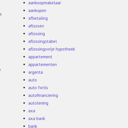
aankoopmakelaar
aankopen
n
afbetaling
aflossen
aflossing
aflossingstabel
aflossingsvrije hypotheek
appartement
appartementen
n
argenta
auto
auto fortis
autofinanciering
autolening
axa
axa bank
bank