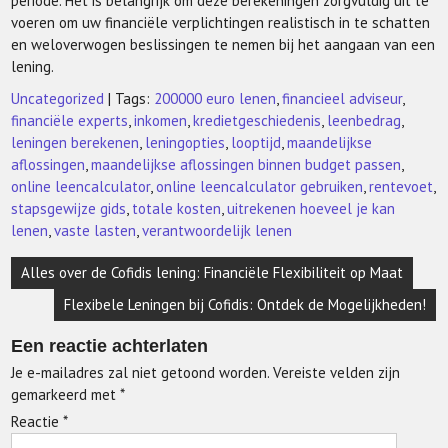
periode. Het is belangrijk om deze berekeningen zorgvuldig uit te
voeren om uw financiële verplichtingen realistisch in te schatten
en weloverwogen beslissingen te nemen bij het aangaan van een
lening.
Uncategorized
| Tags:
200000 euro lenen
,
financieel adviseur
,
financiële experts
,
inkomen
,
kredietgeschiedenis
,
leenbedrag
,
leningen berekenen
,
leningopties
,
looptijd
,
maandelijkse
aflossingen
,
maandelijkse aflossingen binnen budget passen
,
online leencalculator
,
online leencalculator gebruiken
,
rentevoet
,
stapsgewijze gids
,
totale kosten
,
uitrekenen hoeveel je kan
lenen
,
vaste lasten
,
verantwoordelijk lenen
Berichtnavigatie
Alles over de Cofidis lening: Financiële Flexibiliteit op Maat
Flexibele Leningen bij Cofidis: Ontdek de Mogelijkheden!
Een reactie achterlaten
Je e-mailadres zal niet getoond worden.
Vereiste velden zijn
gemarkeerd met
*
Reactie
*