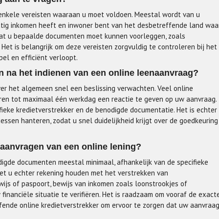
 enkele vereisten waaraan u moet voldoen. Meestal wordt van u
atig inkomen heeft en inwoner bent van het desbetreffende land waa
 dat u bepaalde documenten moet kunnen voorleggen, zoals
 Het is belangrijk om deze vereisten zorgvuldig te controleren bij het
el en efficiënt verloopt.
n na het indienen van een online leenaanvraag?
er het algemeen snel een beslissing verwachten. Veel online
uren tot maximaal één werkdag een reactie te geven op uw aanvraag.
ifieke kredietverstrekker en de benodigde documentatie. Het is echter
cessen hanteren, zodat u snel duidelijkheid krijgt over de goedkeuring
aanvragen van een online lening?
digde documenten meestal minimaal, afhankelijk van de specifieke
oet u echter rekening houden met het verstrekken van
wijs of paspoort, bewijs van inkomen zoals loonstrookjes of
financiële situatie te verifiëren. Het is raadzaam om vooraf de exact
fende online kredietverstrekker om ervoor te zorgen dat uw aanvraa