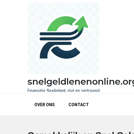
Skip
to
content
snelgeldlenenonline.or
Financiële flexibiliteit, vlot en vertrouwd.
OVER ONS
CONTACT