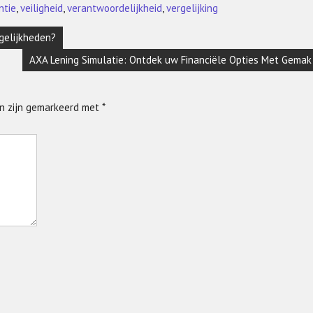
ntie
,
veiligheid
,
verantwoordelijkheid
,
vergelijking
ogelijkheden?
AXA Lening Simulatie: Ontdek uw Financiële Opties Met Gemak
en zijn gemarkeerd met
*