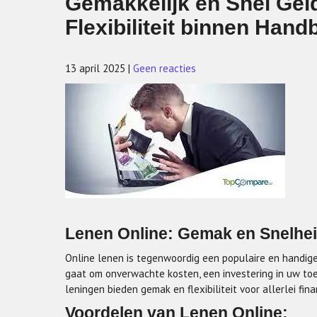
Gemakkelijk en Snel Geld
Flexibiliteit binnen Hand
13 april 2025
|
Geen reacties
Lenen Online: Gemak en Snelhei
Online lenen is tegenwoordig een populaire en handige
gaat om onverwachte kosten, een investering in uw to
leningen bieden gemak en flexibiliteit voor allerlei fin
Voordelen van Lenen Online: