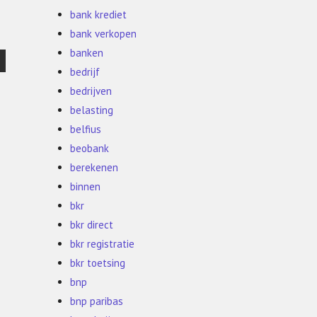
bank krediet
bank verkopen
banken
bedrijf
bedrijven
belasting
belfius
beobank
berekenen
binnen
bkr
bkr direct
bkr registratie
bkr toetsing
bnp
bnp paribas