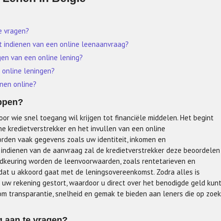
e vragen?
t indienen van een online leenaanvraag?
en van een online lening?
j online leningen?
enen online?
appen?
or wie snel toegang wil krijgen tot financiële middelen. Het begint
 kredietverstrekker en het invullen van een online
orden vaak gegevens zoals uw identiteit, inkomen en
 indienen van de aanvraag zal de kredietverstrekker deze beoordelen
goedkeuring worden de leenvoorwaarden, zoals rentetarieven en
dat u akkoord gaat met de leningsovereenkomst. Zodra alles is
uw rekening gestort, waardoor u direct over het benodigde geld kun
om transparantie, snelheid en gemak te bieden aan leners die op zoek
g aan te vragen?