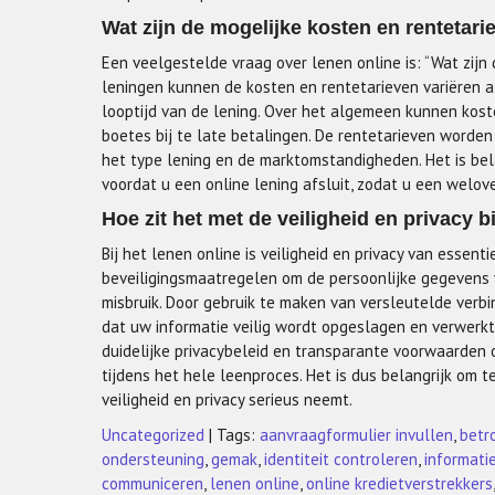
Wat zijn de mogelijke kosten en rentetari
Een veelgestelde vraag over lenen online is: “Wat zijn 
leningen kunnen de kosten en rentetarieven variëren a
looptijd van de lening. Over het algemeen kunnen koste
boetes bij te late betalingen. De rentetarieven worden
het type lening en de marktomstandigheden. Het is bel
voordat u een online lening afsluit, zodat u een welove
Hoe zit het met de veiligheid en privacy b
Bij het lenen online is veiligheid en privacy van essen
beveiligingsmaatregelen om de persoonlijke gegevens
misbruik. Door gebruik te maken van versleutelde verbi
dat uw informatie veilig wordt opgeslagen en verwer
duidelijke privacybeleid en transparante voorwaarden 
tijdens het hele leenproces. Het is dus belangrijk om t
veiligheid en privacy serieus neemt.
Uncategorized
| Tags:
aanvraagformulier invullen
,
betr
ondersteuning
,
gemak
,
identiteit controleren
,
informati
communiceren
,
lenen online
,
online kredietverstrekkers