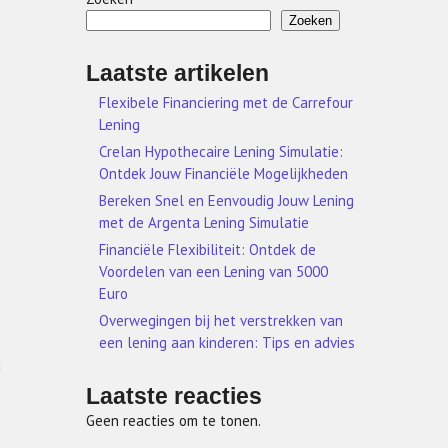
Zoeken
Laatste artikelen
Flexibele Financiering met de Carrefour
Lening
Crelan Hypothecaire Lening Simulatie:
Ontdek Jouw Financiële Mogelijkheden
Bereken Snel en Eenvoudig Jouw Lening
met de Argenta Lening Simulatie
Financiële Flexibiliteit: Ontdek de
Voordelen van een Lening van 5000
Euro
Overwegingen bij het verstrekken van
een lening aan kinderen: Tips en advies
u
Laatste reacties
Geen reacties om te tonen.