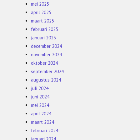
mei 2025
april 2025
maart 2025
februari 2025
januari 2025
december 2024
november 2024
oktober 2024
september 2024
augustus 2024
juli 2024
juni 2024
mei 2024
april 2024
t
maart 2024
februari 2024
januari 2024