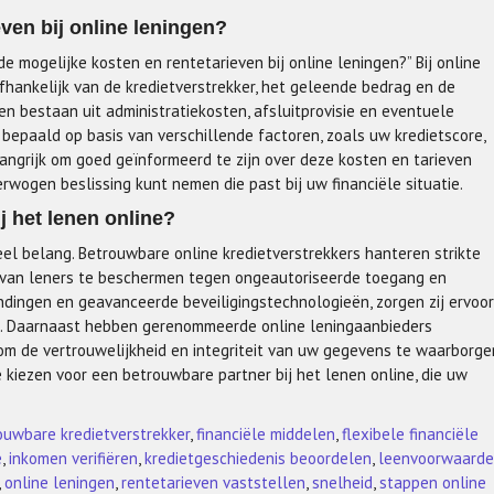
even bij online leningen?
de mogelijke kosten en rentetarieven bij online leningen?” Bij online
fhankelijk van de kredietverstrekker, het geleende bedrag en de
n bestaan uit administratiekosten, afsluitprovisie en eventuele
 bepaald op basis van verschillende factoren, zoals uw kredietscore,
angrijk om goed geïnformeerd te zijn over deze kosten en tarieven
rwogen beslissing kunt nemen die past bij uw financiële situatie.
ij het lenen online?
tieel belang. Betrouwbare online kredietverstrekkers hanteren strikte
 van leners te beschermen tegen ongeautoriseerde toegang en
ndingen en geavanceerde beveiligingstechnologieën, zorgen zij ervoor
kt. Daarnaast hebben gerenommeerde online leningaanbieders
om de vertrouwelijkheid en integriteit van uw gegevens te waarborge
e kiezen voor een betrouwbare partner bij het lenen online, die uw
ouwbare kredietverstrekker
,
financiële middelen
,
flexibele financiële
e
,
inkomen verifiëren
,
kredietgeschiedenis beoordelen
,
leenvoorwaard
,
online leningen
,
rentetarieven vaststellen
,
snelheid
,
stappen online