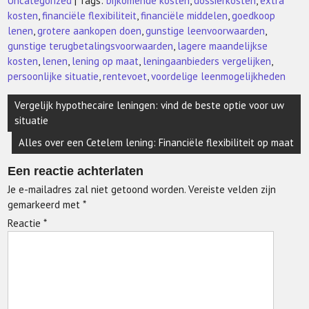
Uncategorized
| Tags:
bijkomende kosten
,
dossierkosten
,
extra
kosten
,
financiële flexibiliteit
,
financiële middelen
,
goedkoop
lenen
,
grotere aankopen doen
,
gunstige leenvoorwaarden
,
gunstige terugbetalingsvoorwaarden
,
lagere maandelijkse
kosten
,
lenen
,
lening op maat
,
leningaanbieders vergelijken
,
persoonlijke situatie
,
rentevoet
,
voordelige leenmogelijkheden
Berichtnavigatie
Vergelijk hypothecaire leningen: vind de beste optie voor uw
situatie
Alles over een Cetelem lening: Financiële flexibiliteit op maat
Een reactie achterlaten
Je e-mailadres zal niet getoond worden.
Vereiste velden zijn
gemarkeerd met
*
Reactie
*