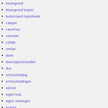
bouwgrond
bouwgrond kopen
buitenland hypotheek
camper
carrefour
cetelem
cofidis
crelan
doen
doorlopend krediet
duo
echtscheiding
echtscheidingen
eerste
eigen huis
eigen vermogen
elantis