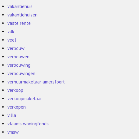
vakantiehuis
vakantiehuizen
vaste rente
vdk
veel
verbouw
verbouwen
verbouwing
verbouwingen
verhuurmakelaar amersfoort
verkoop
verkoopmakelaar
verkopen
villa
vlaams woningfonds
vmsw