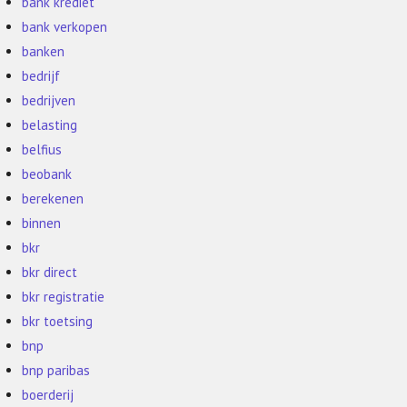
bank krediet
bank verkopen
banken
bedrijf
bedrijven
belasting
belfius
beobank
berekenen
binnen
bkr
bkr direct
bkr registratie
bkr toetsing
bnp
bnp paribas
boerderij