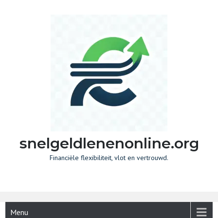
Skip
to
content
snelgeldlenenonline.org
Financiële flexibiliteit, vlot en vertrouwd.
Menu