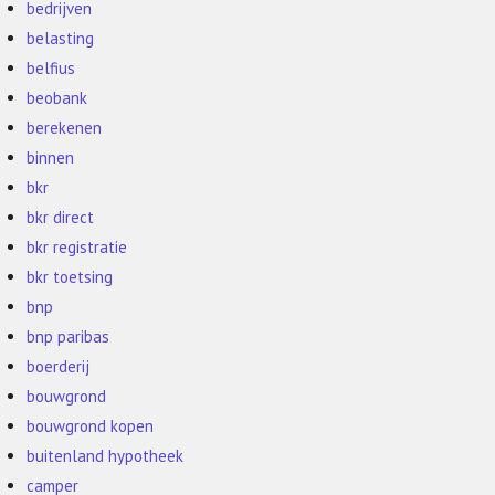
bedrijven
belasting
belfius
beobank
berekenen
binnen
bkr
bkr direct
bkr registratie
bkr toetsing
bnp
bnp paribas
boerderij
bouwgrond
bouwgrond kopen
buitenland hypotheek
camper