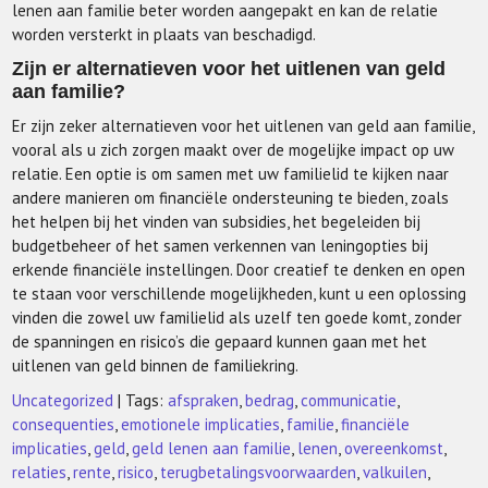
lenen aan familie beter worden aangepakt en kan de relatie
worden versterkt in plaats van beschadigd.
Zijn er alternatieven voor het uitlenen van geld
aan familie?
Er zijn zeker alternatieven voor het uitlenen van geld aan familie,
vooral als u zich zorgen maakt over de mogelijke impact op uw
relatie. Een optie is om samen met uw familielid te kijken naar
andere manieren om financiële ondersteuning te bieden, zoals
het helpen bij het vinden van subsidies, het begeleiden bij
budgetbeheer of het samen verkennen van leningopties bij
erkende financiële instellingen. Door creatief te denken en open
te staan voor verschillende mogelijkheden, kunt u een oplossing
vinden die zowel uw familielid als uzelf ten goede komt, zonder
de spanningen en risico’s die gepaard kunnen gaan met het
uitlenen van geld binnen de familiekring.
Uncategorized
| Tags:
afspraken
,
bedrag
,
communicatie
,
consequenties
,
emotionele implicaties
,
familie
,
financiële
implicaties
,
geld
,
geld lenen aan familie
,
lenen
,
overeenkomst
,
relaties
,
rente
,
risico
,
terugbetalingsvoorwaarden
,
valkuilen
,