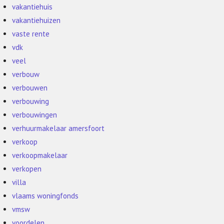
vakantiehuis
vakantiehuizen
vaste rente
vdk
veel
verbouw
verbouwen
verbouwing
verbouwingen
verhuurmakelaar amersfoort
verkoop
verkoopmakelaar
verkopen
villa
vlaams woningfonds
vmsw
voordelen