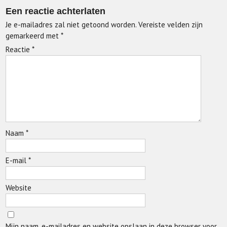
Een reactie achterlaten
Je e-mailadres zal niet getoond worden.
Vereiste velden zijn
gemarkeerd met
*
Reactie
*
Naam
*
E-mail
*
Website
Mijn naam, e-mailadres en website opslaan in deze browser voor