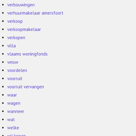
verbouwingen
verhuurmakelaar amersfoort
verkoop
verkoopmakelaar
verkopen
villa
vlaams woningfonds
vmsw
voordelen
voorruit
voorruit vervangen
waar
wagen
wanneer
wat
welke
wij kopen