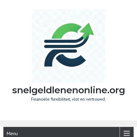
Skip
to
content
snelgeldlenenonline.org
Financiële flexibiliteit, vlot en vertrouwd.
Menu