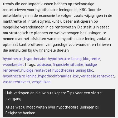
trends die een impact kunnen hebben op toekomstige
rentetarieven voor hypothecaire leningen bij KBC. Door de
ontwikkelingen in de economie te volgen, zoals wijzigingen in de
marktrente of inflatiecijfers, kunt u beter anticiperen op
mogelijke veranderingen in de rentevoeten. Dit stelt u in staat
om strategisch te plannen en weloverwogen beslissingen te
nemen over het afsluiten van een hypothecaire lening, zodat u
optimaal kunt profiteren van gunstige voorwaarden en tarieven
die aansluiten bij uw financiële doelen.
hypothecair
,
hypothecaire
,
hypothecaire lening
,
kbc
,
rente
,
woonkrediet
| Tags:
adviseur
,
financiële situatie
,
huidige
rentevoet
,
huidige rentevoet hypothecaire lening kbc
,
hypothecaire lening
,
hypotheekformules
,
kbc
,
variabele rentevoet
,
vaste rentevoet
,
vergelijken
Berichtnavigatie
Huis verkopen en nieuw huis kopen: Tips voor een vlotte
overgang
Alles wat u moet weten over hypothecaire leningen bij
Belgische banken