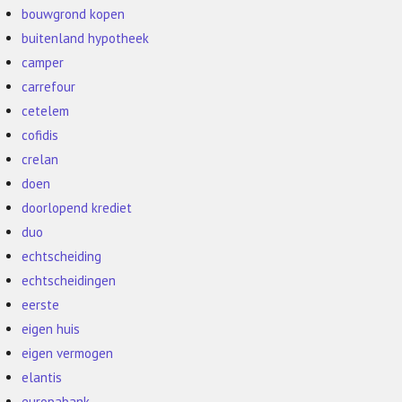
bouwgrond kopen
buitenland hypotheek
camper
carrefour
cetelem
cofidis
crelan
doen
doorlopend krediet
duo
echtscheiding
echtscheidingen
eerste
eigen huis
eigen vermogen
elantis
europabank