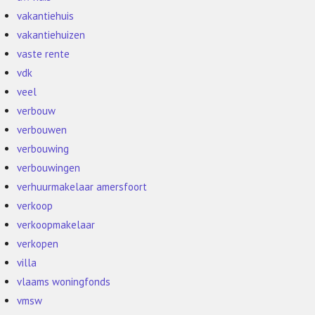
vakantiehuis
vakantiehuizen
vaste rente
vdk
veel
verbouw
verbouwen
verbouwing
verbouwingen
verhuurmakelaar amersfoort
verkoop
verkoopmakelaar
verkopen
villa
vlaams woningfonds
vmsw