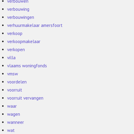
verbouwen
verbouwing
verbouwingen
verhuurmakelaar amersfoort
verkoop
verkoopmakelaar
verkopen
villa
vlaams woningfonds
vmsw
voordelen
voorruit
voorruit vervangen
waar
wagen
wanneer
wat