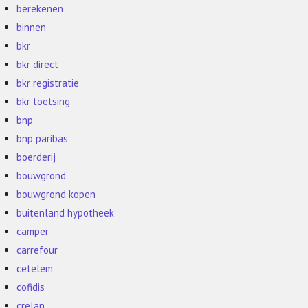
berekenen
binnen
bkr
bkr direct
bkr registratie
bkr toetsing
bnp
bnp paribas
boerderij
bouwgrond
bouwgrond kopen
buitenland hypotheek
camper
carrefour
cetelem
cofidis
crelan