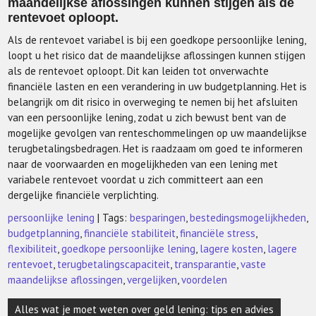
maandelijkse aflossingen kunnen stijgen als de
rentevoet oploopt.
Als de rentevoet variabel is bij een goedkope persoonlijke lening,
loopt u het risico dat de maandelijkse aflossingen kunnen stijgen
als de rentevoet oploopt. Dit kan leiden tot onverwachte
financiële lasten en een verandering in uw budgetplanning. Het is
belangrijk om dit risico in overweging te nemen bij het afsluiten
van een persoonlijke lening, zodat u zich bewust bent van de
mogelijke gevolgen van renteschommelingen op uw maandelijkse
terugbetalingsbedragen. Het is raadzaam om goed te informeren
naar de voorwaarden en mogelijkheden van een lening met
variabele rentevoet voordat u zich committeert aan een
dergelijke financiële verplichting.
persoonlijke lening
| Tags:
besparingen
,
bestedingsmogelijkheden
,
budgetplanning
,
financiële stabiliteit
,
financiële stress
,
flexibiliteit
,
goedkope persoonlijke lening
,
lagere kosten
,
lagere
rentevoet
,
terugbetalingscapaciteit
,
transparantie
,
vaste
maandelijkse aflossingen
,
vergelijken
,
voordelen
Berichtnavigatie
Alles wat je moet weten over geld lening: tips en advies