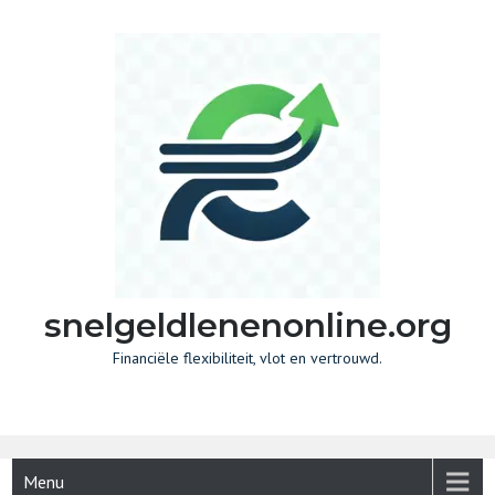
Skip
to
content
snelgeldlenenonline.org
Financiële flexibiliteit, vlot en vertrouwd.
Menu