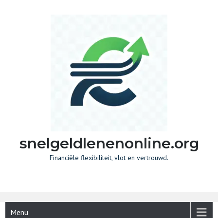
Skip
to
content
snelgeldlenenonline.org
Financiële flexibiliteit, vlot en vertrouwd.
Menu