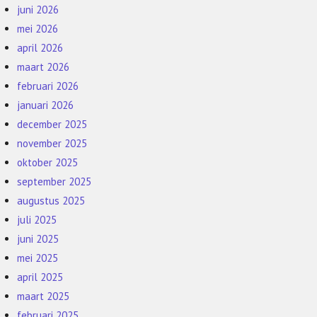
juni 2026
mei 2026
april 2026
maart 2026
februari 2026
januari 2026
december 2025
november 2025
oktober 2025
september 2025
augustus 2025
juli 2025
juni 2025
mei 2025
april 2025
maart 2025
februari 2025