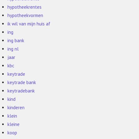
hypotheekrentes
hypotheekvormen
ik wil van mijn huis af
ing
ing bank
ing nl
jaar
kbc
keytrade
keytrade bank
keytradebank
kind
kinderen
klein
kleine
koop