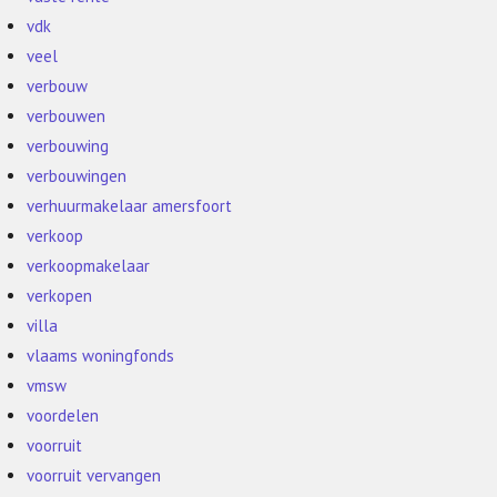
vdk
veel
verbouw
verbouwen
verbouwing
verbouwingen
verhuurmakelaar amersfoort
verkoop
verkoopmakelaar
verkopen
villa
vlaams woningfonds
vmsw
voordelen
voorruit
voorruit vervangen