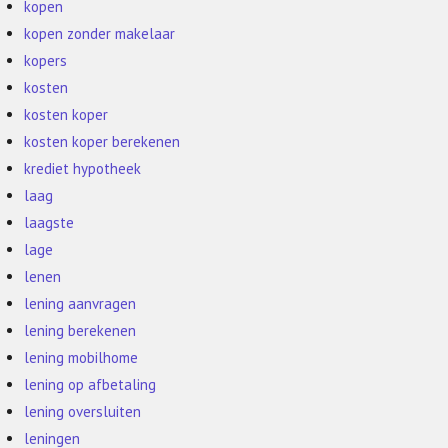
kopen
kopen zonder makelaar
kopers
kosten
kosten koper
kosten koper berekenen
krediet hypotheek
laag
laagste
lage
lenen
lening aanvragen
lening berekenen
lening mobilhome
lening op afbetaling
lening oversluiten
leningen