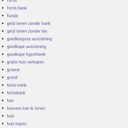
fortis
fortis bank
funda
geld lenen zonder bank
geld lenen zonder bkr
goedkoopste autolening
goedkope autolening
goedkope hypotheek
gratis huis verkopen
groene
grond
hello bank
hellobank
hoe
hoeveel kan ik lenen
huis
huis kopen