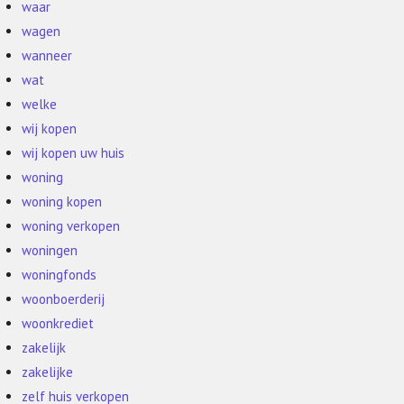
waar
wagen
wanneer
wat
welke
wij kopen
wij kopen uw huis
woning
woning kopen
woning verkopen
woningen
woningfonds
woonboerderij
woonkrediet
zakelijk
zakelijke
zelf huis verkopen