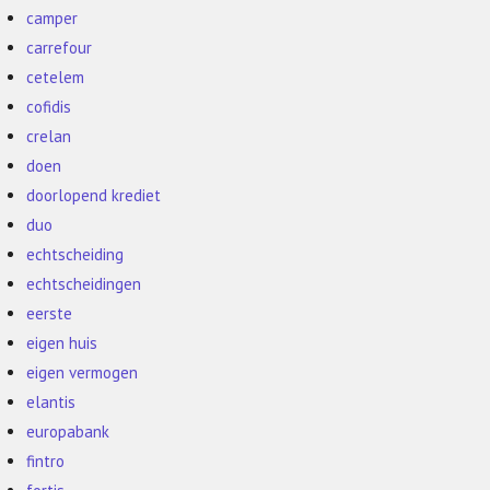
camper
carrefour
cetelem
cofidis
crelan
doen
doorlopend krediet
duo
echtscheiding
echtscheidingen
eerste
eigen huis
eigen vermogen
elantis
europabank
fintro