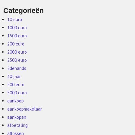
Categorieën
10 euro
1000 euro
1500 euro
200 euro
2000 euro
2500 euro
2dehands
30 jaar
500 euro
5000 euro
aankoop
aankoopmakelaar
aankopen
afbetaling
aflossen