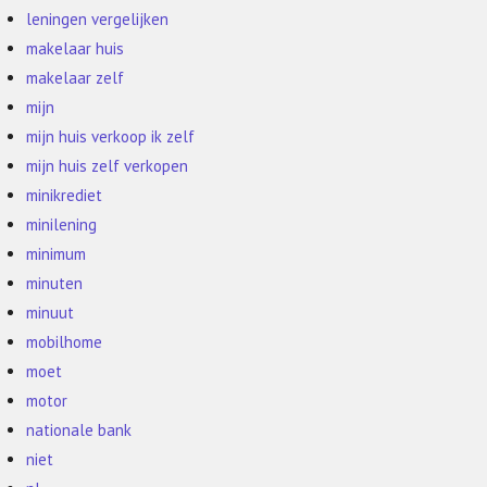
leningen vergelijken
makelaar huis
makelaar zelf
mijn
mijn huis verkoop ik zelf
mijn huis zelf verkopen
minikrediet
minilening
minimum
minuten
minuut
mobilhome
moet
motor
nationale bank
niet