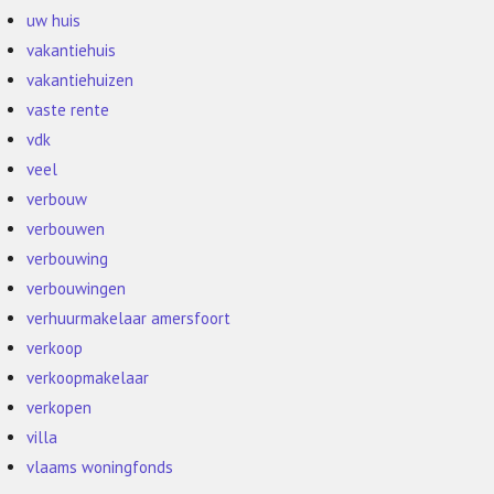
uw huis
vakantiehuis
vakantiehuizen
vaste rente
vdk
veel
verbouw
verbouwen
verbouwing
verbouwingen
verhuurmakelaar amersfoort
verkoop
verkoopmakelaar
verkopen
villa
vlaams woningfonds