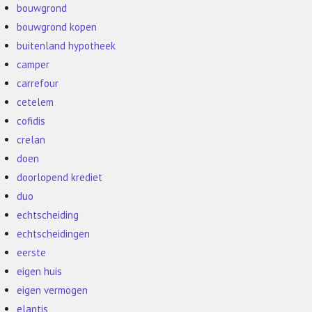
bouwgrond
bouwgrond kopen
buitenland hypotheek
camper
carrefour
cetelem
cofidis
crelan
doen
doorlopend krediet
duo
echtscheiding
echtscheidingen
eerste
eigen huis
eigen vermogen
elantis