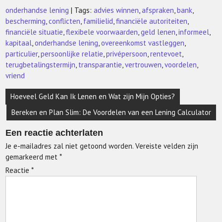
onderhandse lening
| Tags:
advies winnen
,
afspraken
,
bank
,
bescherming
,
conflicten
,
familielid
,
financiële autoriteiten
,
financiële situatie
,
flexibele voorwaarden
,
geld lenen
,
informeel
,
kapitaal
,
onderhandse lening
,
overeenkomst vastleggen
,
particulier
,
persoonlijke relatie
,
privépersoon
,
rentevoet
,
terugbetalingstermijn
,
transparantie
,
vertrouwen
,
voordelen
,
vriend
Berichtnavigatie
Hoeveel Geld Kan Ik Lenen en Wat zijn Mijn Opties?
Bereken en Plan Slim: De Voordelen van een Lening Calculator
Een reactie achterlaten
Je e-mailadres zal niet getoond worden.
Vereiste velden zijn
gemarkeerd met
*
Reactie
*