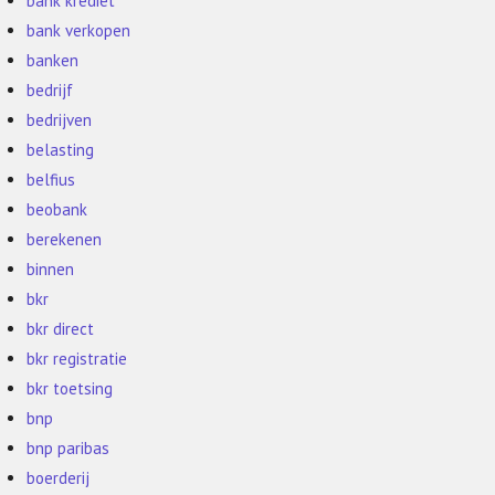
bank krediet
bank verkopen
banken
bedrijf
bedrijven
belasting
belfius
beobank
berekenen
binnen
bkr
bkr direct
bkr registratie
bkr toetsing
bnp
bnp paribas
boerderij