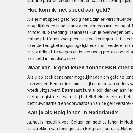
situatie past en ervoor te zorgen dat u de lening tijdi
Hoe kom ik met spoed aan geld?
Als je met spoed geld nodig hebt, zijn er verschillend
mogelijkheden is het aanvragen van een minilening of fl
zonder BKR-toetsing. Daarnaast kun je overwegen om v
online platforms voor peer-to-peer leningen. Het is e
over de terugbetalingsmogelijkheden, om verdere finan
zorgvuldig af te wegen en indien nodig professioneel a
van geld in noodsituaties.
Waar kan ik geld lenen zonder BKR chec
Als u op zoek bent naar mogelijkheden om geld te lene
overwegen. Een optie is om te kijken naar aanbieders v
wordt uitgevoerd. Daarnaast kunt u ook denken aan leni
niet geregistreerd wordt bij het BKR. Het is echter bel
betrouwbaarheid en voorwaarden van de geldverstrekke
Kan je als Belg lenen in Nederland?
Ja, het is mogelijk voor Belgen om geld te lenen in Ne
verstrekken van leningen aan Belgische burgers. Het i