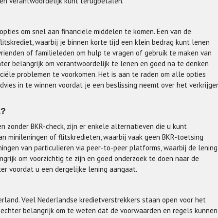
g en verantwoordelijk kunt terugbetalen.
e opties om snel aan financiële middelen te komen. Een van de
itskrediet, waarbij je binnen korte tijd een klein bedrag kunt lenen
rienden of familieleden om hulp te vragen of gebruik te maken van
chter belangrijk om verantwoordelijk te lenen en goed na te denken
ciële problemen te voorkomen. Het is aan te raden om alle opties
dvies in te winnen voordat je een beslissing neemt over het verkrijge
k?
n zonder BKR-check, zijn er enkele alternatieven die u kunt
an minileningen of flitskredieten, waarbij vaak geen BKR-toetsing
ngen van particulieren via peer-to-peer platforms, waarbij de lening
angrijk om voorzichtig te zijn en goed onderzoek te doen naar de
r voordat u een dergelijke lening aangaat.
derland. Veel Nederlandse kredietverstrekkers staan open voor het
s echter belangrijk om te weten dat de voorwaarden en regels kunnen