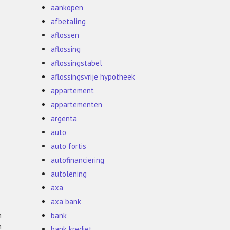
aankopen
afbetaling
aflossen
aflossing
aflossingstabel
aflossingsvrije hypotheek
appartement
appartementen
argenta
auto
auto fortis
autofinanciering
autolening
axa
axa bank
n
bank
n
bank krediet