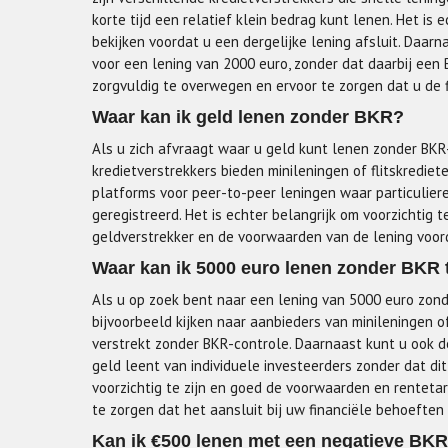
korte tijd een relatief klein bedrag kunt lenen. Het i
bekijken voordat u een dergelijke lening afsluit. Daar
voor een lening van 2000 euro, zonder dat daarbij een B
zorgvuldig te overwegen en ervoor te zorgen dat u de 
Waar kan ik geld lenen zonder BKR?
Als u zich afvraagt waar u geld kunt lenen zonder BKR-
kredietverstrekkers bieden minileningen of flitskrediet
platforms voor peer-to-peer leningen waar particulier
geregistreerd. Het is echter belangrijk om voorzichtig
geldverstrekker en de voorwaarden van de lening voor
Waar kan ik 5000 euro lenen zonder BKR 
Als u op zoek bent naar een lening van 5000 euro zond
bijvoorbeeld kijken naar aanbieders van minileningen o
verstrekt zonder BKR-controle. Daarnaast kunt u ook de
geld leent van individuele investeerders zonder dat dit
voorzichtig te zijn en goed de voorwaarden en rentetar
te zorgen dat het aansluit bij uw financiële behoeften
Kan ik €500 lenen met een negatieve BKR-