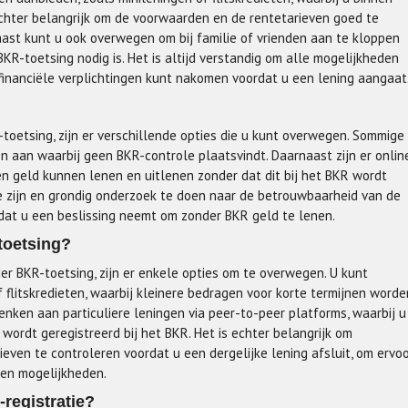
s echter belangrijk om de voorwaarden en de rentetarieven goed te
naast kunt u ook overwegen om bij familie of vrienden aan te kloppen
KR-toetsing nodig is. Het is altijd verstandig om alle mogelijkheden
financiële verplichtingen kunt nakomen voordat u een lening aangaat
toetsing, zijn er verschillende opties die u kunt overwegen. Sommige
en aan waarbij geen BKR-controle plaatsvindt. Daarnaast zijn er onlin
en geld kunnen lenen en uitlenen zonder dat dit bij het BKR wordt
 te zijn en grondig onderzoek te doen naar de betrouwbaarheid van de
dat u een beslissing neemt om zonder BKR geld te lenen.
toetsing?
er BKR-toetsing, zijn er enkele opties om te overwegen. U kunt
f flitskredieten, waarbij kleinere bedragen voor korte termijnen worde
nken aan particuliere leningen via peer-to-peer platforms, waarbij u
 wordt geregistreerd bij het BKR. Het is echter belangrijk om
ieven te controleren voordat u een dergelijke lening afsluit, om ervo
 en mogelijkheden.
registratie?