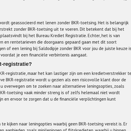
wordt geassocieerd met lenen zonder BKR-toetsing. Het is belangrijk
strekt zonder BKR-toetsing uit te voeren. Dit betekent dat bij het
laatsvindt bij het Bureau Krediet Registratie. Echter, het is van
en en rentetarieven die doorgaans gepaard gaan met dit soort
n of een lening bij Saldodipje zonder BKR voor jou de juiste keuze is
voordat je een financiële verbintenis aangaat.
-registratie?
R-registratie, maar het kan lastiger zijn om een kredietverstrekker t
ve BKR-registratie wordt u gezien als een risicovolle klant door de
t u overwegen om te zoeken naar alternatieve leningsopties, zoals
 BKR-toetsing vaak minder streng is of zelfs helemaal niet wordt
ijn en ervoor te zorgen dat u de financiële verplichtingen kunt
te kijken naar leningopties waarbij geen BKR-toetsing vereist is. Er
en aanbieden, zoals minileningen of flitskredieten, waarbij u binnen