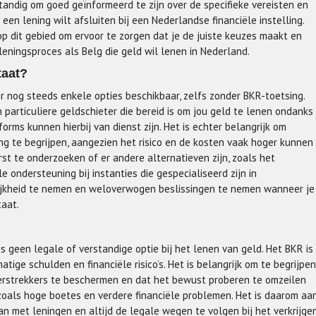
standig om goed geïnformeerd te zijn over de specifieke vereisten en
een lening wilt afsluiten bij een Nederlandse financiële instelling.
 op dit gebied om ervoor te zorgen dat je de juiste keuzes maakt en
eningsproces als Belg die geld wil lenen in Nederland.
taat?
 er nog steeds enkele opties beschikbaar, zelfs zonder BKR-toetsing.
 particuliere geldschieter die bereid is om jou geld te lenen ondanks
orms kunnen hierbij van dienst zijn. Het is echter belangrijk om
ng te begrijpen, aangezien het risico en de kosten vaak hoger kunnen
erst te onderzoeken of er andere alternatieven zijn, zoals het
 ondersteuning bij instanties die gespecialiseerd zijn in
lijkheid te nemen en weloverwogen beslissingen te nemen wanneer je
taat.
s geen legale of verstandige optie bij het lenen van geld. Het BKR is
e schulden en financiële risico’s. Het is belangrijk om te begrijpen
verstrekkers te beschermen en dat het bewust proberen te omzeilen
 zoals hoge boetes en verdere financiële problemen. Het is daarom aa
n met leningen en altijd de legale wegen te volgen bij het verkrijge