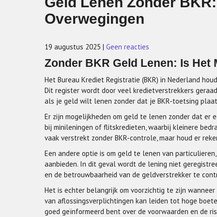
Geld Lenen Zonder BKR:
Overwegingen
19 augustus 2025
|
Geen reacties
Zonder BKR Geld Lenen: Is Het 
Het Bureau Krediet Registratie (BKR) in Nederland hou
Dit register wordt door veel kredietverstrekkers gera
als je geld wilt lenen zonder dat je BKR-toetsing plaa
Er zijn mogelijkheden om geld te lenen zonder dat er e
bij minileningen of flitskredieten, waarbij kleinere b
vaak verstrekt zonder BKR-controle, maar houd er reken
Een andere optie is om geld te lenen van particulieren,
aanbieden. In dit geval wordt de lening niet geregistr
en de betrouwbaarheid van de geldverstrekker te cont
Het is echter belangrijk om voorzichtig te zijn wannee
van aflossingsverplichtingen kan leiden tot hoge boete
goed geïnformeerd bent over de voorwaarden en de risic