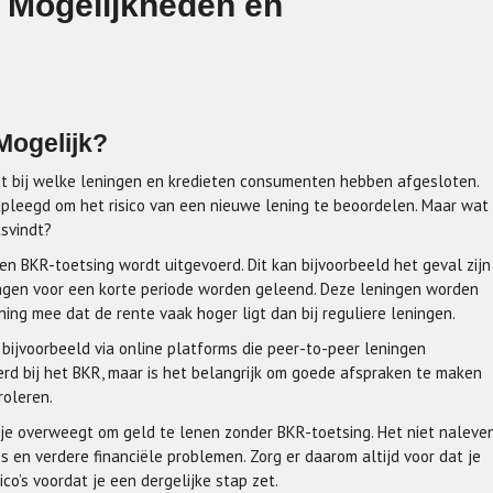
 Mogelijkheden en
Mogelijk?
dt bij welke leningen en kredieten consumenten hebben afgesloten.
adpleegd om het risico van een nieuwe lening te beoordelen. Maar wat
tsvindt?
en BKR-toetsing wordt uitgevoerd. Dit kan bijvoorbeeld het geval zijn
edragen voor een korte periode worden geleend. Deze leningen worden
ing mee dat de rente vaak hoger ligt dan bij reguliere leningen.
 bijvoorbeeld via online platforms die peer-to-peer leningen
eerd bij het BKR, maar is het belangrijk om goede afspraken te maken
roleren.
r je overweegt om geld te lenen zonder BKR-toetsing. Het niet naleve
s en verdere financiële problemen. Zorg er daarom altijd voor dat je
o’s voordat je een dergelijke stap zet.