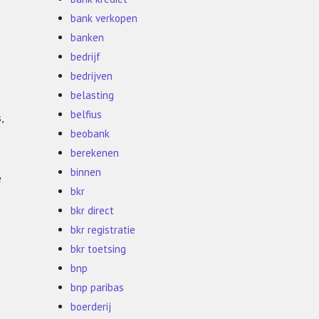
bank verkopen
banken
bedrijf
bedrijven
belasting
belfius
,
beobank
berekenen
binnen
e
bkr
bkr direct
bkr registratie
bkr toetsing
bnp
bnp paribas
boerderij