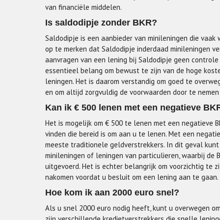
van financiële middelen.
Is saldodipje zonder BKR?
Saldodipje is een aanbieder van minileningen die vaak 
op te merken dat Saldodipje inderdaad minileningen ver
aanvragen van een lening bij Saldodipje geen controle p
essentieel belang om bewust te zijn van de hoge kost
leningen. Het is daarom verstandig om goed te overwege
en om altijd zorgvuldig de voorwaarden door te nemen 
Kan ik € 500 lenen met een negatieve BKR
Het is mogelijk om € 500 te lenen met een negatieve BK
vinden die bereid is om aan u te lenen. Met een negatie
meeste traditionele geldverstrekkers. In dit geval kun
minileningen of leningen van particulieren, waarbij de
uitgevoerd. Het is echter belangrijk om voorzichtig te z
nakomen voordat u besluit om een lening aan te gaan.
Hoe kom ik aan 2000 euro snel?
Als u snel 2000 euro nodig heeft, kunt u overwegen om 
zijn verschillende kredietverstrekkers die snelle lening