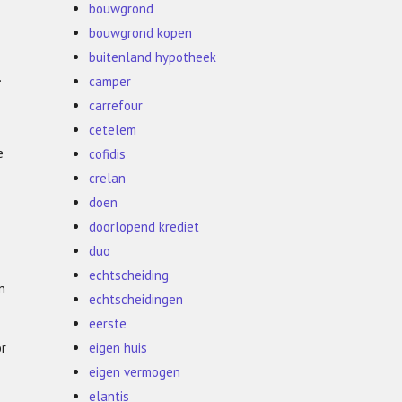
bouwgrond
bouwgrond kopen
buitenland hypotheek
.
camper
carrefour
cetelem
e
cofidis
crelan
doen
doorlopend krediet
duo
echtscheiding
n
echtscheidingen
eerste
or
eigen huis
eigen vermogen
elantis