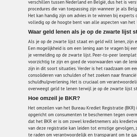
verschillen tussen Nederland en België, dus het is ver
procedures die van toepassing zijn wanneer je als Belg 
Het kan handig zijn om advies in te winnen bij experts
volledig op de hoogte bent van alle aspecten van het l
Waar geld lenen als je op de zwarte lijst s
Als je op de zwarte lijst staat en geld wilt lenen, zijn
Een mogelijkheid is om een lening aan te vragen bij een
je vermelding op de zwarte lijst. Peer-to-peer leenplatf
voorzichtig te zijn en goed de voorwaarden van de leni
zijn in dit soort situaties. Verder is het raadzaam om e
consolideren van schulden of het zoeken naar financiële
schuldhulpverlening. Het is cruciaal om verantwoorde
overweegt geld te lenen terwijl je op de zwarte lijst s
Hoe omzeil je BKR?
Het omzeilen van het Bureau Krediet Registratie (BKR) i
opgericht om consumenten te beschermen tegen overmatig
dat het BKR er is om zowel kredietnemers als krediet
van deze registratie kan leiden tot ernstige gevolgen,
te raden om verantwoordelijk en transparant om te gaa