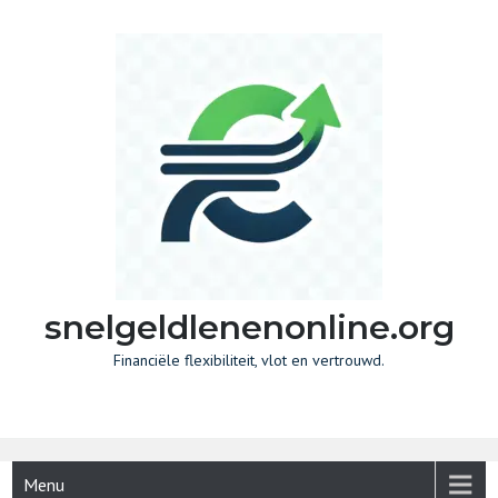
Skip
to
content
snelgeldlenenonline.org
Financiële flexibiliteit, vlot en vertrouwd.
Menu