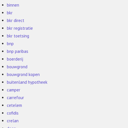
binnen
bkr
bkr direct
bkr registratie
bkr toetsing
bnp
bnp paribas
boerderij
bouwgrond
bouwgrond kopen
buitenland hypotheek
camper
carrefour
cetelem
cofidis
crelan