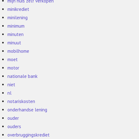
mijn huis zelf verkopen
minikrediet
minilening
minimum
minuten
minuut
mobilhome
moet
motor
nationale bank
niet
nl
notariskosten
onderhandse lening
ouder
ouders
overbruggingskrediet