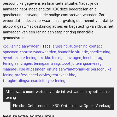
persoonlijke gegevens en financiële situatie. Nadat je de
aanvraag hebt ingediend, zal KBC deze beoordelen en bij
goedkeuring ontvang je de nodige contractvoorwaarden. Zorg
ervoor dat je deze voorwaarden zorgvuldig doorneemt voordat je
akkoord gaat. Met deskundig advies en begeleiding van KBC is het
aanvragen van een lening een stap richting financiële
gemoedsrust.
kbc
,
lening aanvragen
| Tags:
aflossing
,
autolening
,
contact
opnemen
,
contractvoorwaarden
,
financiële situatie
,
goedkeuring
,
hypothecaire lening
,
kbc
,
kbc lening aanvragen
,
leenbedrag
,
lening aanvragen
,
leningaanvraag
,
looptijd leningaanvraag
,
maandelijkse aflossingen
,
online aanvraagformulier
,
persoonlijke
lening
,
professioneel advies
,
rentevoet kbc
,
terugbetalingscapaciteit
,
type lening
Berichtnavigatie
Alles wat u moet weten over de intrest van een hypothecaire
lening
Flexibel Geld Lenen bij KBC: Ontdek Jouw Opties Vandaag!
Een reactie achterlaten