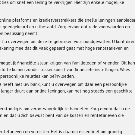
pties om snel een lening te verkrijgen. Hier zijn enkele mogelijke
 online platforms en kredietverstrekkers die snelle leningen aanbiede
 goedgekeurd en uitbetaald. Zorg ervoor dat u de voorwaarden en
n beslissing neemt.
kunt u overwegen om deze te gebruiken voor noodgevallen. U kunt dire
ekening mee dat dit vaak gepaard gaat met hoge rentetarieven en
ogelijk financiële steun krijgen van familieleden of vrienden. Dit kan
eld te komen zonder tussenkomst van financiële instellingen. Wees
persoonlijke relaties kan beïnvloeden.
tie heeft met uw bank, kunt u overwegen om daar een persoonlijke
 langer duurt dan online leningen, kan het nog steeds een geschikte
 verstandig is om verantwoordelijk te handelen. Zorg ervoor dat u de
n en dat u zich bewust bent van de kosten en rentetarieven die
entetarieven en vereisten. Het is daarom essentieel om grondig