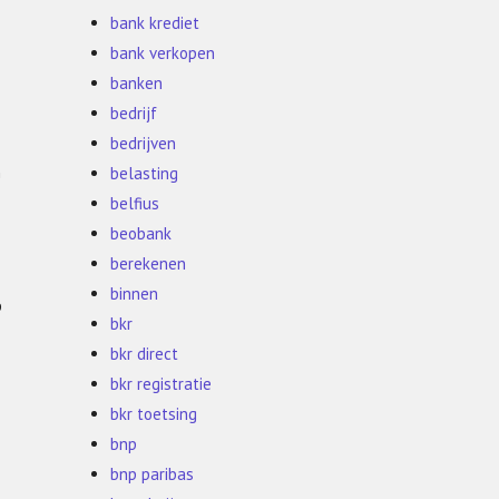
bank krediet
bank verkopen
banken
bedrijf
bedrijven
n
belasting
belfius
beobank
berekenen
binnen
p
bkr
bkr direct
bkr registratie
bkr toetsing
bnp
bnp paribas