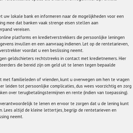
t uw lokale bank en informeren naar de mogelijkheden voor een
ning mee dat banken vaak strenge eisen stellen aan
erpand vereisen.
 online platforms en kredietverstrekkers die persoonlijke leningen
evens invullen en een aanvraag indienen. Let op de rentetarieven,
erstrekker voordat u een beslissing neemt.
gen geldschieters rechtstreeks in contact met kredietnemers. Hier
steerders die bereid zijn om geld uit te lenen tegen bepaalde
eft met familieleden of vrienden, kunt u overwegen om hen te vragen
r leiden tot persoonlijke complicaties, dus wees voorzichtig en zorg
aken over terugbetalingstermijnen en rente (indien van toepassing).
 verantwoordelijk te lenen en ervoor te zorgen dat u de lening kunt
ees altijd de kleine lettertjes, begrijp de rentetarieven en
ssing neemt.