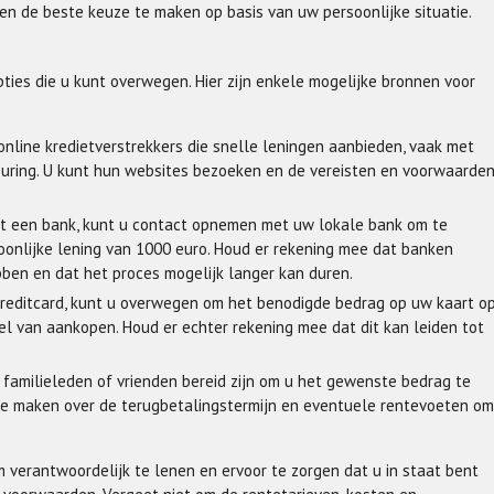
 en de beste keuze te maken op basis van uw persoonlijke situatie.
opties die u kunt overwegen. Hier zijn enkele mogelijke bronnen voor
 online kredietverstrekkers die snelle leningen aanbieden, vaak met
uring. U kunt hun websites bezoeken en de vereisten en voorwaarde
et een bank, kunt u contact opnemen met uw lokale bank om te
oonlijke lening van 1000 euro. Houd er rekening mee dat banken
bben en dat het proces mogelijk langer kan duren.
n creditcard, kunt u overwegen om het benodigde bedrag op uw kaart o
l van aankopen. Houd er echter rekening mee dat dit kan leiden tot
 familieleden of vrienden bereid zijn om u het gewenste bedrag te
n te maken over de terugbetalingstermijn en eventuele rentevoeten om
om verantwoordelijk te lenen en ervoor te zorgen dat u in staat bent