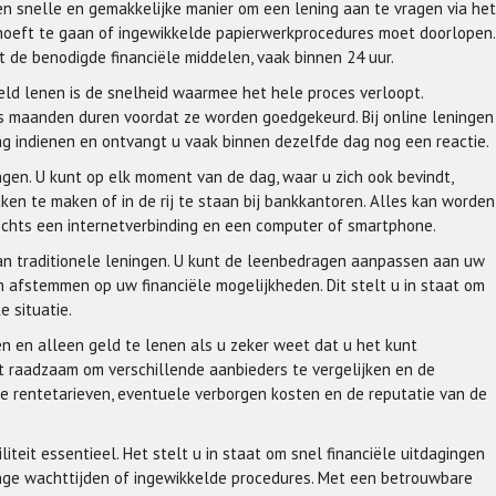
een snelle en gemakkelijke manier om een lening aan te vragen via het
 hoeft te gaan of ingewikkelde papierwerkprocedures moet doorlopen.
t de benodigde financiële middelen, vaak binnen 24 uur.
eld lenen is de snelheid waarmee het hele proces verloopt.
fs maanden duren voordat ze worden goedgekeurd. Bij online leningen
 indienen en ontvangt u vaak binnen dezelfde dag nog een reactie.
ngen. U kunt op elk moment van de dag, waar u zich ook bevindt,
ken te maken of in de rij te staan bij bankkantoren. Alles kan worden
echts een internetverbinding en een computer of smartphone.
 dan traditionele leningen. U kunt de leenbedragen aanpassen aan uw
 afstemmen op uw financiële mogelijkheden. Dit stelt u in staat om
e situatie.
nen en alleen geld te lenen als u zeker weet dat u het kunt
het raadzaam om verschillende aanbieders te vergelijken en de
e rentetarieven, eventuele verborgen kosten en de reputatie van de
iliteit essentieel. Het stelt u in staat om snel financiële uitdagingen
ge wachttijden of ingewikkelde procedures. Met een betrouwbare