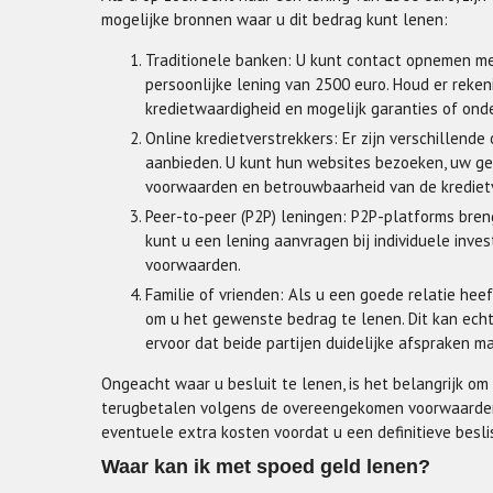
mogelijke bronnen waar u dit bedrag kunt lenen:
Traditionele banken: U kunt contact opnemen me
persoonlijke lening van 2500 euro. Houd er reke
kredietwaardigheid en mogelijk garanties of ond
Online kredietverstrekkers: Er zijn verschillende
aanbieden. U kunt hun websites bezoeken, uw geg
voorwaarden en betrouwbaarheid van de kredietv
Peer-to-peer (P2P) leningen: P2P-platforms bren
kunt u een lening aanvragen bij individuele inve
voorwaarden.
Familie of vrienden: Als u een goede relatie he
om u het gewenste bedrag te lenen. Dit kan echte
ervoor dat beide partijen duidelijke afspraken m
Ongeacht waar u besluit te lenen, is het belangrijk om
terugbetalen volgens de overeengekomen voorwaarden. L
eventuele extra kosten voordat u een definitieve besli
Waar kan ik met spoed geld lenen?