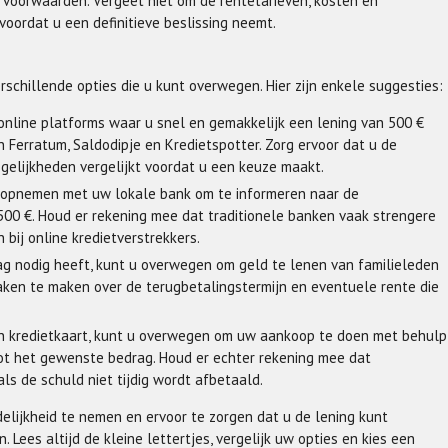
 voorwaarden. Vergeet niet om de rentetarieven, kosten en
voordat u een definitieve beslissing neemt.
erschillende opties die u kunt overwegen. Hier zijn enkele suggesties:
e online platforms waar u snel en gemakkelijk een lening van 500 €
 Ferratum, Saldodipje en Kredietspotter. Zorg ervoor dat u de
gelijkheden vergelijkt voordat u een keuze maakt.
ct opnemen met uw lokale bank om te informeren naar de
500 €. Houd er rekening mee dat traditionele banken vaak strengere
bij online kredietverstrekkers.
rag nodig heeft, kunt u overwegen om geld te lenen van familieleden
praken te maken over de terugbetalingstermijn en eventuele rente die
een kredietkaart, kunt u overwegen om uw aankoop te doen met behulp
ot het gewenste bedrag. Houd er echter rekening mee dat
s de schuld niet tijdig wordt afbetaald.
delijkheid te nemen en ervoor te zorgen dat u de lening kunt
es altijd de kleine lettertjes, vergelijk uw opties en kies een