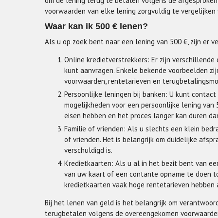
om de lening terug te betalen volgens de afgesproken
voorwaarden van elke lening zorgvuldig te vergelijken 
Waar kan ik 500 € lenen?
Als u op zoek bent naar een lening van 500 €, zijn er v
Online kredietverstrekkers: Er zijn verschillend
kunt aanvragen. Enkele bekende voorbeelden zijn
voorwaarden, rentetarieven en terugbetalingsmo
Persoonlijke leningen bij banken: U kunt conta
mogelijkheden voor een persoonlijke lening van 
eisen hebben en het proces langer kan duren dan 
Familie of vrienden: Als u slechts een klein bed
of vrienden. Het is belangrijk om duidelijke afs
verschuldigd is.
Kredietkaarten: Als u al in het bezit bent van 
van uw kaart of een contante opname te doen t
kredietkaarten vaak hoge rentetarieven hebben al
Bij het lenen van geld is het belangrijk om verantwoor
terugbetalen volgens de overeengekomen voorwaarden. Le