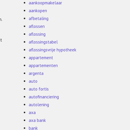
aankoopmakelaar
aankopen
afbetaling
n.
aflossen
aflossing
ct
aflossingstabel
aflossingsvrije hypotheek
appartement
appartementen
argenta
auto
auto fortis
autofinanciering
autolening
axa
axa bank
bank