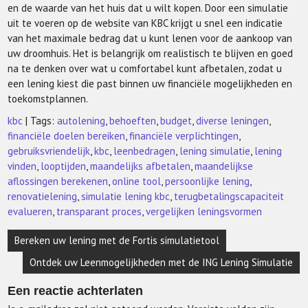
en de waarde van het huis dat u wilt kopen. Door een simulatie
uit te voeren op de website van KBC krijgt u snel een indicatie
van het maximale bedrag dat u kunt lenen voor de aankoop van
uw droomhuis. Het is belangrijk om realistisch te blijven en goed
na te denken over wat u comfortabel kunt afbetalen, zodat u
een lening kiest die past binnen uw financiële mogelijkheden en
toekomstplannen.
kbc
| Tags:
autolening
,
behoeften
,
budget
,
diverse leningen
,
financiële doelen bereiken
,
financiële verplichtingen
,
gebruiksvriendelijk
,
kbc
,
leenbedragen
,
lening simulatie
,
lening
vinden
,
looptijden
,
maandelijks afbetalen
,
maandelijkse
aflossingen berekenen
,
online tool
,
persoonlijke lening
,
renovatielening
,
simulatie lening kbc
,
terugbetalingscapaciteit
evalueren
,
transparant proces
,
vergelijken leningsvormen
Berichtnavigatie
Bereken uw lening met de Fortis simulatietool
Ontdek uw Leenmogelijkheden met de ING Lening Simulatie
Een reactie achterlaten