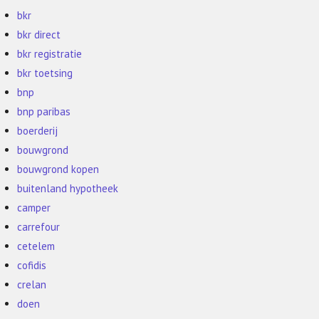
bkr
bkr direct
bkr registratie
bkr toetsing
bnp
bnp paribas
boerderij
bouwgrond
bouwgrond kopen
buitenland hypotheek
camper
carrefour
cetelem
cofidis
crelan
doen