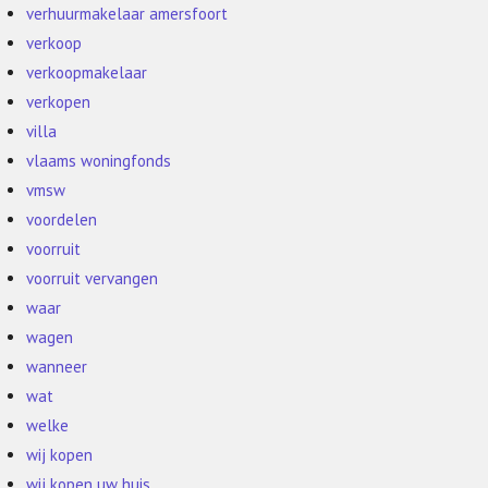
verhuurmakelaar amersfoort
verkoop
verkoopmakelaar
verkopen
villa
vlaams woningfonds
vmsw
voordelen
voorruit
voorruit vervangen
waar
wagen
wanneer
wat
welke
wij kopen
wij kopen uw huis