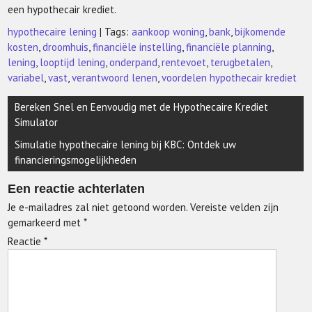
een hypothecair krediet.
hypothecaire lening
| Tags:
aankoop woning
,
bank
,
bijkomende
kosten
,
droomhuis
,
financiële instelling
,
financiële planning
,
lening
,
looptijd lening
,
onderpand
,
rentevoet
,
terugbetalen
,
variabel
,
vast
,
verantwoord lenen
,
voordelen hypothecair krediet
Berichtnavigatie
Bereken Snel en Eenvoudig met de Hypothecaire Krediet
Simulator
Simulatie hypothecaire lening bij KBC: Ontdek uw
financieringsmogelijkheden
Een reactie achterlaten
Je e-mailadres zal niet getoond worden.
Vereiste velden zijn
gemarkeerd met
*
Reactie
*