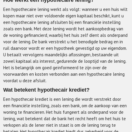
Hoe werkt een hypothecaire lening?
Een hypothecaire lening werkt als volgt: wanneer u een huis wilt
kopen maar niet over voldoende eigen kapitaal beschikt, kunt u
een hypothecaire lening afsluiten bij een financiële instelling
zoals een bank. Met deze lening wordt het aankoopbedrag van
de woning gefinancierd, waarbij het huis zelf dient als onderpand
voor de lening. De bank verstrekt u het benodigde bedrag en in
ruil daarvoor wordt er een hypotheek gevestigd op uw eigendom.
U betaalt vervolgens maandelijks aflossingen, bestaande uit
zowel kapitaal als interest, gedurende de looptijd van de lening.
Het is belangrijk om goed geïnformeerd te zijn over de
voorwaarden en kosten verbonden aan een hypothecaire lening
voordat u deze afsluit.
Wat betekent hypothecair krediet?
Een hypothecair krediet is een lening die wordt verstrekt door
een financiële instelling, zoals een bank, om de aankoop van een
woning te financieren. Het huis fungeert als onderpand voor de
lening, wat betekent dat de bank het recht heeft om het huis te
verkopen als de lener niet in staat is om de lening terug te
betalen. Het hypothecair krediet biedt dus zekerheid voor de