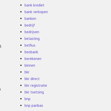
bank krediet
bank verkopen
banken
bedrijf
bedrijven
belasting
belfius
.
beobank
berekenen
binnen
bkr
bkr direct
bkr registratie
n
bkr toetsing
bnp
bnp paribas