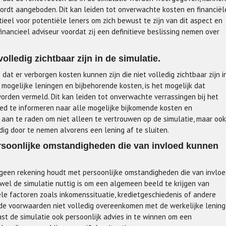
wordt aangeboden. Dit kan leiden tot onverwachte kosten en financiël
ieel voor potentiële leners om zich bewust te zijn van dit aspect en
financieel adviseur voordat zij een definitieve beslissing nemen over
olledig zichtbaar zijn in de simulatie.
 dat er verborgen kosten kunnen zijn die niet volledig zichtbaar zijn i
 mogelijke leningen en bijbehorende kosten, is het mogelijk dat
orden vermeld. Dit kan leiden tot onverwachte verrassingen bij het
oed te informeren naar alle mogelijke bijkomende kosten en
m aan te raden om niet alleen te vertrouwen op de simulatie, maar ook
dig door te nemen alvorens een lening af te sluiten.
rsoonlijke omstandigheden die van invloed kunnen
e geen rekening houdt met persoonlijke omstandigheden die van invlo
wel de simulatie nuttig is om een algemeen beeld te krijgen van
ele factoren zoals inkomenssituatie, kredietgeschiedenis of andere
rde voorwaarden niet volledig overeenkomen met de werkelijke lening
st de simulatie ook persoonlijk advies in te winnen om een