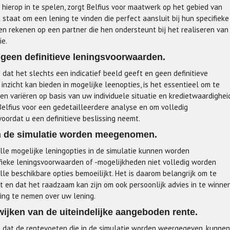
hierop in te spelen, zorgt Belfius voor maatwerk op het gebied van
in staat om een lening te vinden die perfect aansluit bij hun specifieke
ten rekenen op een partner die hen ondersteunt bij het realiseren van
ie.
n geen definitieve leningsvoorwaarden.
s dat het slechts een indicatief beeld geeft en geen definitieve
nzicht kan bieden in mogelijke leenopties, is het essentieel om te
 variëren op basis van uw individuele situatie en kredietwaardigheid
lfius voor een gedetailleerdere analyse en om volledig
voordat u een definitieve beslissing neemt.
 in de simulatie worden meegenomen.
 alle mogelijke leningopties in de simulatie kunnen worden
fieke leningsvoorwaarden of -mogelijkheden niet volledig worden
lle beschikbare opties bemoeilijkt. Het is daarom belangrijk om te
t en dat het raadzaam kan zijn om ook persoonlijk advies in te winne
ing te nemen over uw lening.
wijken van de uiteindelijke aangeboden rente.
is dat de rentevoeten die in de simulatie worden weergegeven, kunnen