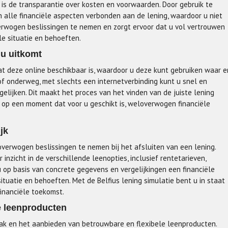
e is de transparantie over kosten en voorwaarden. Door gebruik te
an alle financiële aspecten verbonden aan de lening, waardoor u niet
erwogen beslissingen te nemen en zorgt ervoor dat u vol vertrouwen
ële situatie en behoeften.
 u uitkomt
dat deze online beschikbaar is, waardoor u deze kunt gebruiken waar e
of onderweg, met slechts een internetverbinding kunt u snel en
elijken. Dit maakt het proces van het vinden van de juiste lening
n op een moment dat voor u geschikt is, weloverwogen financiële
jk
overwogen beslissingen te nemen bij het afsluiten van een lening.
inzicht in de verschillende leenopties, inclusief rentetarieven,
u op basis van concrete gegevens en vergelijkingen een financiële
ituatie en behoeften. Met de Belfius lening simulatie bent u in staat
inanciële toekomst.
e leenproducten
pak en het aanbieden van betrouwbare en flexibele leenproducten.