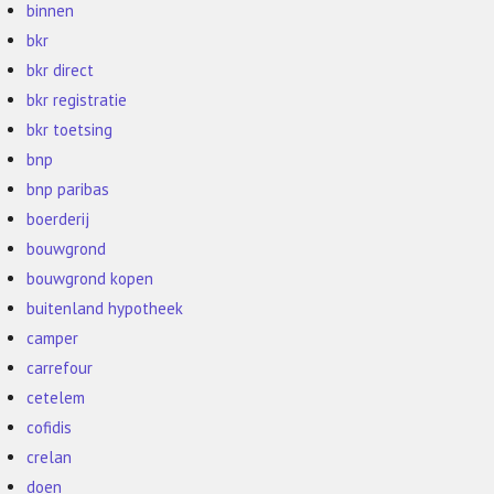
binnen
bkr
bkr direct
bkr registratie
bkr toetsing
bnp
bnp paribas
boerderij
bouwgrond
bouwgrond kopen
buitenland hypotheek
camper
carrefour
cetelem
cofidis
crelan
doen