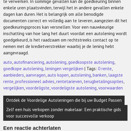
te verwerken. In sommige gevallen kan de goedkeuring binnen
enkele uren plaatsvinden, terwijl het in andere gevallen enkele
dagen kan duren. Het is belangrijk om alle benodigde
documenten correct en volledig aan te leveren, aangezien dit het
goedkeuringsproces kan versnellen. Voor een nauwkeurige
inschatting van hoe lang het duurt voordat een autolening wordt
goedgekeurd, is het raadzaam om rechtstreeks contact op te
nemen met de kredietverstrekker waarbij je de lening hebt
aangevraagd.
auto
,
autofinanciering
,
autolening
,
goedkoopste autolening
,
goedkope autolening
,
leningen vergelijken
| Tags:
0 rente
,
aanbieders
,
aanvragen
,
auto kopen
,
autolening
,
banken
,
laagste
rente
,
professioneel advies
,
rentetarieven
,
terugbetalingsopties
,
vergelijken
,
voordeligste
,
voordeligste autolening
,
voorwaarden
Berichtnavigatie
Ontdek de Voordelige Autoleningen die bij uw Budget Passen
Zelf een huis verkopen zonder makelaar: Een praktische gids
voor succesvolle verkoop
Een reactie achterlaten