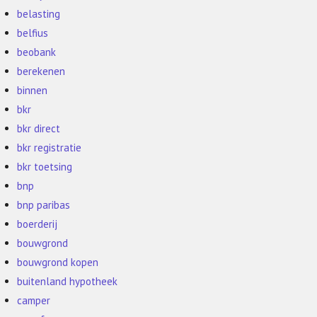
belasting
belfius
beobank
berekenen
binnen
bkr
bkr direct
bkr registratie
bkr toetsing
bnp
bnp paribas
boerderij
bouwgrond
bouwgrond kopen
buitenland hypotheek
camper