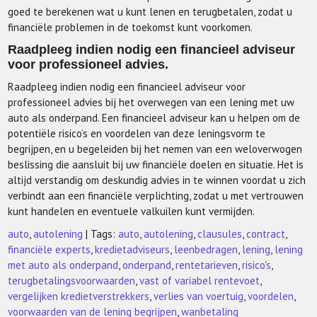
goed te berekenen wat u kunt lenen en terugbetalen, zodat u
financiële problemen in de toekomst kunt voorkomen.
Raadpleeg indien nodig een financieel adviseur
voor professioneel advies.
Raadpleeg indien nodig een financieel adviseur voor
professioneel advies bij het overwegen van een lening met uw
auto als onderpand. Een financieel adviseur kan u helpen om de
potentiële risico’s en voordelen van deze leningsvorm te
begrijpen, en u begeleiden bij het nemen van een weloverwogen
beslissing die aansluit bij uw financiële doelen en situatie. Het is
altijd verstandig om deskundig advies in te winnen voordat u zich
verbindt aan een financiële verplichting, zodat u met vertrouwen
kunt handelen en eventuele valkuilen kunt vermijden.
auto
,
autolening
| Tags:
auto
,
autolening
,
clausules
,
contract
,
financiële experts
,
kredietadviseurs
,
leenbedragen
,
lening
,
lening
met auto als onderpand
,
onderpand
,
rentetarieven
,
risico's
,
terugbetalingsvoorwaarden
,
vast of variabel rentevoet
,
vergelijken kredietverstrekkers
,
verlies van voertuig
,
voordelen
,
voorwaarden van de lening begrijpen
,
wanbetaling