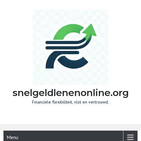
Skip
to
content
snelgeldlenenonline.org
Financiële flexibiliteit, vlot en vertrouwd.
Menu