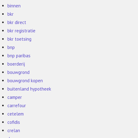
binnen
bkr
bkr direct
bkr registratie
bkr toetsing
bnp
bnp paribas
boerderij
bouwgrond
bouwgrond kopen
buitenland hypotheek
camper
carrefour
cetelem
cofidis
crelan