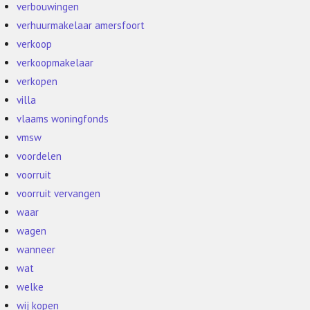
verbouwingen
verhuurmakelaar amersfoort
verkoop
verkoopmakelaar
verkopen
villa
vlaams woningfonds
vmsw
voordelen
voorruit
voorruit vervangen
waar
wagen
wanneer
wat
welke
wij kopen