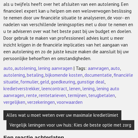
als u twijfels heeft over het afsluiten van een autolening. Een
financieel expert kan u helpen om een weloverwogen beslissing
te nemen door uw financiële situatie te analyseren, de voor- en
nadelen van verschillende leningsopties met u door te nemen en
u te adviseren over wat het beste past bij uw budget en doelen.
Door gebruik te maken van professioneel advies kunt u meer
inzicht krijgen in de financiële implicaties van het aangaan van
een autolening en zo de juiste keuze maken die aansluit bij uw
persoonlijke behoeften en omstandigheden.
auto
,
autolening
,
lening aanvragen
| Tags:
aanvragen
,
auto
,
autolening
,
betaling
,
bijkomende kosten
,
documentatie
,
financiële
situatie
,
formulier
,
geld
,
goedkeuring
,
gunstige deal
,
kredietverstrekker
,
leencontract
,
lenen
,
lening
,
lening auto
aanvragen
,
rente
,
rentetarieven
,
termijnen
,
terugbetalen
,
vergelijken
,
verzekeringen
,
voorwaarden
Berichtnavigatie
Alles wat u moet weten over uw maximale kredietlimiet
Vergelijk leningen voor uw huis: Kies de beste optie met zorg
Een reactie achterlaten