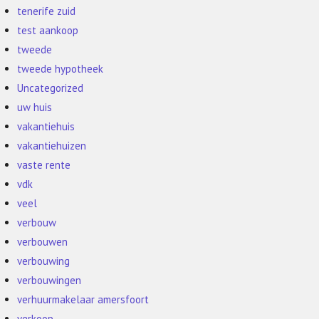
tenerife zuid
test aankoop
tweede
tweede hypotheek
Uncategorized
uw huis
vakantiehuis
vakantiehuizen
vaste rente
vdk
veel
verbouw
verbouwen
verbouwing
verbouwingen
verhuurmakelaar amersfoort
verkoop