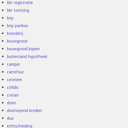
bkr registratie
bkr toetsing
bnp
bnp paribas
boerderij
bouwgrond
bouwgrond kopen
buitenland hypotheek
camper
carrefour
cetelem
cofidis
crelan
doen
doorlopend krediet
duo
echtscheiding