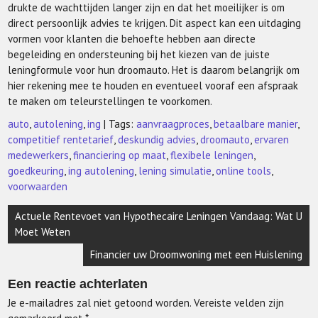
drukte de wachttijden langer zijn en dat het moeilijker is om
direct persoonlijk advies te krijgen. Dit aspect kan een uitdaging
vormen voor klanten die behoefte hebben aan directe
begeleiding en ondersteuning bij het kiezen van de juiste
leningformule voor hun droomauto. Het is daarom belangrijk om
hier rekening mee te houden en eventueel vooraf een afspraak
te maken om teleurstellingen te voorkomen.
auto
,
autolening
,
ing
| Tags:
aanvraagproces
,
betaalbare manier
,
competitief rentetarief
,
deskundig advies
,
droomauto
,
ervaren
medewerkers
,
financiering op maat
,
flexibele leningen
,
goedkeuring
,
ing autolening
,
lening simulatie
,
online tools
,
voorwaarden
Berichtnavigatie
Actuele Rentevoet van Hypothecaire Leningen Vandaag: Wat U
Moet Weten
Financier uw Droomwoning met een Huislening
Een reactie achterlaten
Je e-mailadres zal niet getoond worden.
Vereiste velden zijn